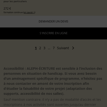
pour les particuliers
272 €
formation continue (
en savoir +
)
DEMANDER UN DEVIS
S'INSCRIRE EN LIGNE
1
2
3
…
7
Suivant
Accessibilité : ALEPH-ÉCRITURE est sensible à l’inclusion des
personnes en situation de handicap. Si vous avez besoin
d’un aménagement spécifique de programme, n’hésitez pas
à nous contacter en amont de votre inscription afin
d’étudier la faisabilité de votre projet (adaptation des
supports, accessibilité de nos salles).
Sauf mention contraire, il n’y a pas de modalité d’accès et les
inscriptions à nos activités sont ouvertes jusqu’au dernier