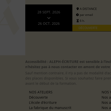
A DISTANCE
28 SEPT. 2026
par email
6 h.
26 OCT. 2026
DÉCOUVERTE
Accessibilité : ALEPH-ÉCRITURE est sensible à l’
n’hésitez pas à nous contacter en amont de votre in
Sauf mention contraire, il n’y a pas de modalité d’ac
des places disponibles. Si vous souhaitez faire pre
avant le début de la formation.
NOS ATELIERS
NOS V
Découverte
Nos a
L’école d’écriture
Nos a
La fabrique du manuscrit
Nos a