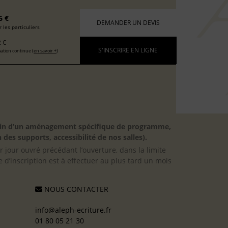
6 €
DEMANDER UN DEVIS
 les particuliers
 €
S'INSCRIRE EN LIGNE
ation continue (
en savoir +
)
besoin d’un aménagement spécifique de programme,
 des supports, accessibilité de nos salles).
er jour ouvré précédant l’ouverture, dans la limite
 d’inscription est à effectuer au plus tard un mois
NOUS CONTACTER
info@aleph-ecriture.fr
01 80 05 21 30