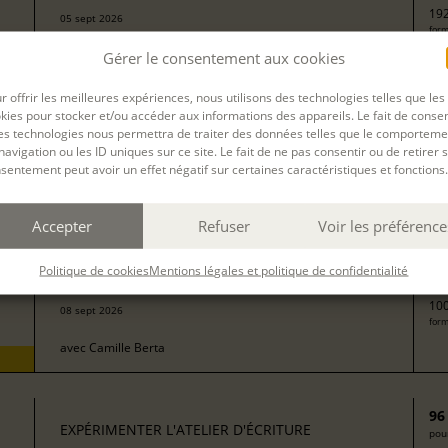
192
05 sept 2026
form
avec
Isabelle Delaby
Gérer le consentement aux cookies
r offrir les meilleures expériences, nous utilisons des technologies telles que les
kies pour stocker et/ou accéder aux informations des appareils. Le fait de consen
13
EXPÉRIMENTER L'ATELIER D'ÉCRITURE
es technologies nous permettra de traiter des données telles que le comporteme
pour
navigation ou les ID uniques sur ce site. Le fait de ne pas consentir ou de retirer 
sentement peut avoir un effet négatif sur certaines caractéristiques et fonctions.
272
form
avec
Isabelle Rossignol
Accepter
Refuser
Voir les préférence
50
EXPÉRIMENTER L'ATELIER D'ÉCRITURE
Politique de cookies
Mentions légales et politique de confidentialité
pour
100
08 sept 2026
form
avec
Camille Berta
96
EXPÉRIMENTER L'ATELIER D'ÉCRITURE
pour