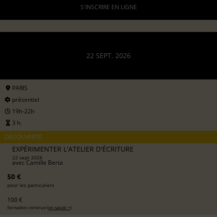
S'INSCRIRE EN LIGNE
22 SEPT. 2026
PARIS
présentiel
19h-22h
3 h.
DÉCOUVERTE
EXPÉRIMENTER L'ATELIER D'ÉCRITURE
22 sept 2026
avec
Camille Berta
50 €
pour les particuliers
100 €
formation continue (
en savoir +
)