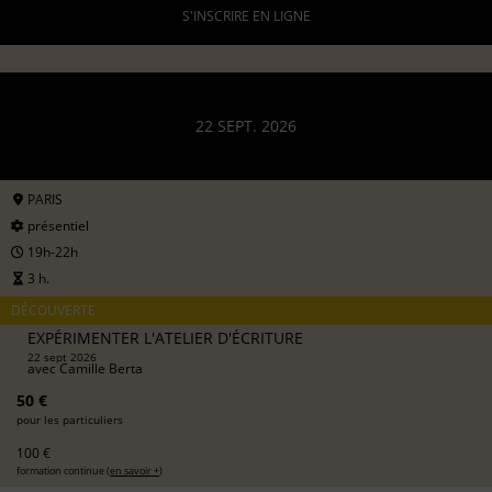
S'INSCRIRE EN LIGNE
22 SEPT. 2026
PARIS
présentiel
19h-22h
3 h.
DÉCOUVERTE
EXPÉRIMENTER L'ATELIER D'ÉCRITURE
22 sept 2026
avec
Camille Berta
50 €
pour les particuliers
100 €
formation continue (
en savoir +
)