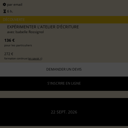
par email
6 h.
DÉCOUVERTE
EXPÉRIMENTER L'ATELIER D'ÉCRITURE
avec
Isabelle Rossignol
136 €
pour les particuliers
272 €
formation continue (
en savoir +
)
DEMANDER UN DEVIS
S'INSCRIRE EN LIGNE
22 SEPT. 2026