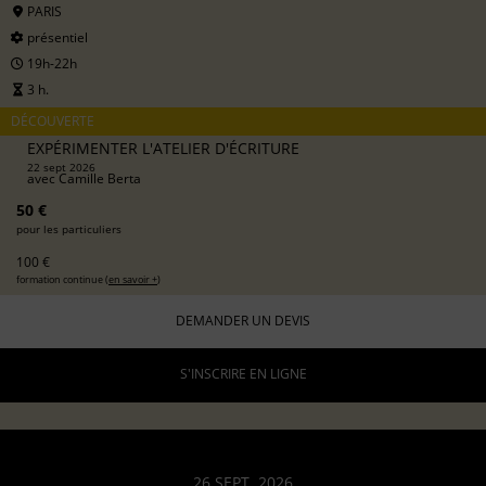
PARIS
présentiel
19h-22h
3 h.
DÉCOUVERTE
EXPÉRIMENTER L'ATELIER D'ÉCRITURE
22 sept 2026
avec
Camille Berta
50 €
pour les particuliers
100 €
formation continue (
en savoir +
)
DEMANDER UN DEVIS
S'INSCRIRE EN LIGNE
26 SEPT. 2026