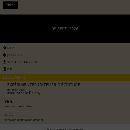
Filtrer
05 SEPT. 2026
PARIS
présentiel
10h-13h / 14h-17h
6 h.
DÉCOUVERTE
EXPÉRIMENTER L'ATELIER D'ÉCRITURE
05 sept 2026
avec
Isabelle Delaby
96 €
pour les particuliers
192 €
formation continue (
en savoir +
)