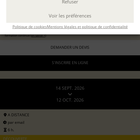
Refuser
11 sept 2026
avec
Marion Guevel
96 €
Voir les préférences
pour les particuliers
Politique de cookies
Mentions légales et politique de confidentialité
192 €
formation continue (
en savoir +
)
DEMANDER UN DEVIS
S'INSCRIRE EN LIGNE
14 SEPT. 2026
12 OCT. 2026
A DISTANCE
par email
6 h.
DÉCOUVERTE