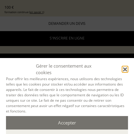
100 €
formation continue (
en savoir +
)
DEMANDER UN DEVIS
S'INSCRIRE EN LIGNE
Gérer le consentement aux
11 SEPT. 2026
cookies
Pour offrir les meilleures expériences, nous utilisons des technologies
telles que les cookies pour stocker et/ou accéder aux informations des
BORDEAUX
appareils. Le fait de consentir à ces technologies nous permettra de
traiter des données telles que le comportement de navigation ou les ID
présentiel
uniques sur ce site. Le fait de ne pas consentir ou de retirer son
1 journée
consentement peut avoir un effet négatif sur certaines caractéristiques
9h30-12h30 / 13h30-16h30
et fonctions.
6 h.
Accepter
DÉCOUVERTE
EXPÉRIMENTER L'ATELIER D'ÉCRITURE