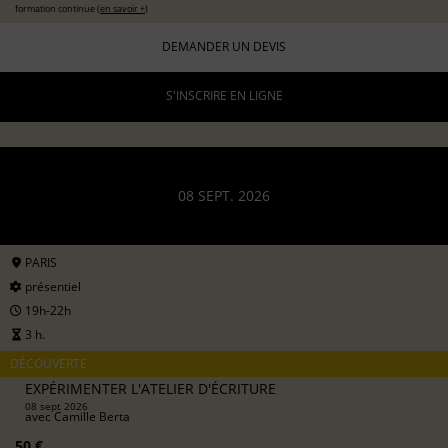
formation continue (
en savoir +
)
DEMANDER UN DEVIS
S'INSCRIRE EN LIGNE
08 SEPT. 2026
PARIS
présentiel
19h-22h
3 h.
DÉCOUVERTE
EXPÉRIMENTER L'ATELIER D'ÉCRITURE
08 sept 2026
avec
Camille Berta
50 €