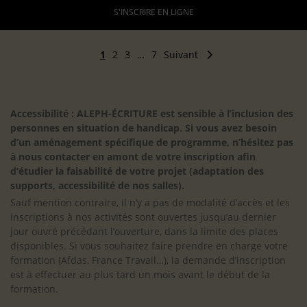
S'INSCRIRE EN LIGNE
1
2
3
…
7
Suivant
Accessibilité : ALEPH-ÉCRITURE est sensible à l’inclusion des
personnes en situation de handicap. Si vous avez besoin
d’un aménagement spécifique de programme, n’hésitez pas
à nous contacter en amont de votre inscription afin
d’étudier la faisabilité de votre projet (adaptation des
supports, accessibilité de nos salles).
Sauf mention contraire, il n’y a pas de modalité d’accès et les
inscriptions à nos activités sont ouvertes jusqu’au dernier
jour ouvré précédant l’ouverture, dans la limite des places
disponibles. Si vous souhaitez faire prendre en charge votre
formation (Afdas, France Travail…), la demande d’inscription
est à effectuer au plus tard un mois avant le début de la
formation.