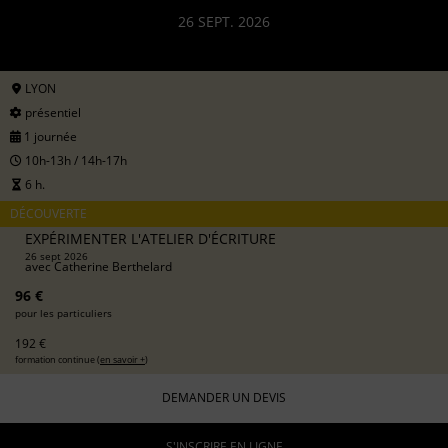
26 SEPT. 2026
LYON
présentiel
1 journée
10h-13h / 14h-17h
6 h.
DÉCOUVERTE
EXPÉRIMENTER L'ATELIER D'ÉCRITURE
26 sept 2026
avec
Catherine Berthelard
96 €
pour les particuliers
192 €
formation continue (
en savoir +
)
DEMANDER UN DEVIS
S'INSCRIRE EN LIGNE