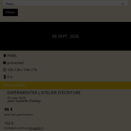
Filtrer
05 SEPT. 2026
PARIS
présentiel
10h-13h / 14h-17h
6 h.
DÉCOUVERTE
EXPÉRIMENTER L'ATELIER D'ÉCRITURE
05 sept 2026
avec
Isabelle Delaby
96 €
pour les particuliers
192 €
formation continue (
en savoir +
)