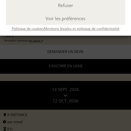
Refuser
EXPÉRIMENTER L'ATELIER D'ÉCRITURE
11 sept 2026
avec
Marion Guevel
Voir les préférences
96 €
pour les particuliers
Politique de cookies
Mentions légales et politique de confidentialité
192 €
formation continue (
en savoir +
)
DEMANDER UN DEVIS
S'INSCRIRE EN LIGNE
14 SEPT. 2026
12 OCT. 2026
A DISTANCE
par email
6 h.