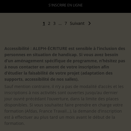
S'INSCRIRE EN LIGNE
1
2
3
…
7
Suivant
Accessibilité : ALEPH-ÉCRITURE est sensible à l’inclusion des
personnes en situation de handicap. Si vous avez besoin
d’un aménagement spécifique de programme, n’hésitez pas
à nous contacter en amont de votre inscription afin
d’étudier la faisabilité de votre projet (adaptation des
supports, accessibilité de nos salles).
Sauf mention contraire, il n’y a pas de modalité d’accès et les
inscriptions à nos activités sont ouvertes jusqu’au dernier
jour ouvré précédant l’ouverture, dans la limite des places
disponibles. Si vous souhaitez faire prendre en charge votre
formation (Afdas, France Travail…), la demande d’inscription
est à effectuer au plus tard un mois avant le début de la
formation.