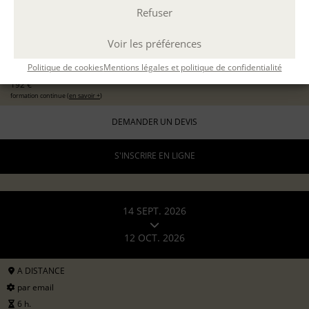
Refuser
EXPÉRIMENTER L'ATELIER D'ÉCRITURE
11 sept 2026
avec
Marion Guevel
Voir les préférences
96 €
pour les particuliers
Politique de cookies
Mentions légales et politique de confidentialité
192 €
formation continue (
en savoir +
)
DEMANDER UN DEVIS
S'INSCRIRE EN LIGNE
14 SEPT. 2026
12 OCT. 2026
A DISTANCE
par email
6 h.