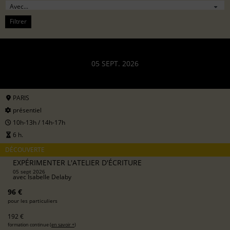
Filtrer
05 SEPT. 2026
PARIS
présentiel
10h-13h / 14h-17h
6 h.
DÉCOUVERTE
EXPÉRIMENTER L'ATELIER D'ÉCRITURE
05 sept 2026
avec
Isabelle Delaby
96 €
pour les particuliers
192 €
formation continue (
en savoir +
)