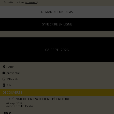
formation continue (
en savoir +
)
DEMANDER UN DEVIS
S'INSCRIRE EN LIGNE
08 SEPT. 2026
PARIS
présentiel
19h-22h
3 h.
DÉCOUVERTE
EXPÉRIMENTER L'ATELIER D'ÉCRITURE
08 sept 2026
avec
Camille Berta
50 €