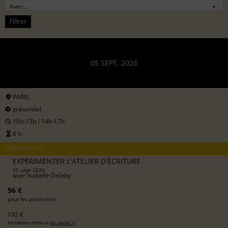
Filtrer
05 SEPT. 2026
PARIS
présentiel
10h-13h / 14h-17h
6 h.
DÉCOUVERTE
EXPÉRIMENTER L'ATELIER D'ÉCRITURE
05 sept 2026
avec
Isabelle Delaby
96 €
pour les particuliers
192 €
formation continue (
en savoir +
)