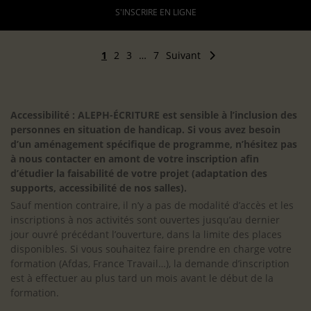
S'INSCRIRE EN LIGNE
1
2
3
…
7
Suivant
Accessibilité : ALEPH-ÉCRITURE est sensible à l’inclusion des
personnes en situation de handicap. Si vous avez besoin
d’un aménagement spécifique de programme, n’hésitez pas
à nous contacter en amont de votre inscription afin
d’étudier la faisabilité de votre projet (adaptation des
supports, accessibilité de nos salles).
Sauf mention contraire, il n’y a pas de modalité d’accès et les
inscriptions à nos activités sont ouvertes jusqu’au dernier
jour ouvré précédant l’ouverture, dans la limite des places
disponibles. Si vous souhaitez faire prendre en charge votre
formation (Afdas, France Travail…), la demande d’inscription
est à effectuer au plus tard un mois avant le début de la
formation.