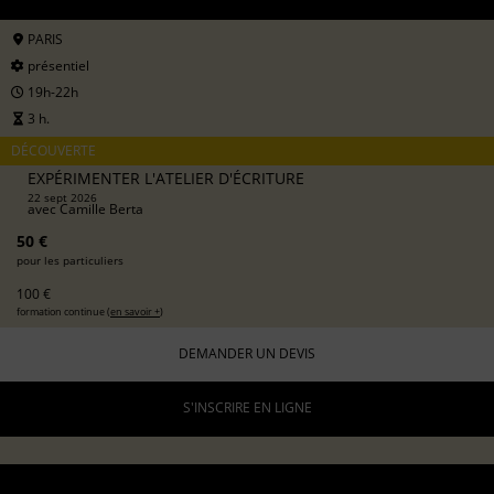
PARIS
présentiel
19h-22h
3 h.
DÉCOUVERTE
EXPÉRIMENTER L'ATELIER D'ÉCRITURE
22 sept 2026
avec
Camille Berta
50 €
pour les particuliers
100 €
formation continue (
en savoir +
)
DEMANDER UN DEVIS
S'INSCRIRE EN LIGNE