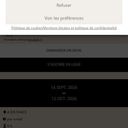
Refuser
EXPÉRIMENTER L'ATELIER D'ÉCRITURE
11 sept 2026
avec
Marion Guevel
Voir les préférences
96 €
pour les particuliers
Politique de cookies
Mentions légales et politique de confidentialité
192 €
formation continue (
en savoir +
)
DEMANDER UN DEVIS
S'INSCRIRE EN LIGNE
14 SEPT. 2026
12 OCT. 2026
A DISTANCE
par email
6 h.