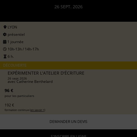
26 SEPT. 2026
LYON
présentiel
1 journée
10h-13h / 14h-17h
6 h.
DÉCOUVERTE
EXPÉRIMENTER L'ATELIER D'ÉCRITURE
26 sept 2026
avec
Catherine Berthelard
96 €
pour les particuliers
192 €
formation continue (
en savoir +
)
DEMANDER UN DEVIS
S'INSCRIRE EN LIGNE