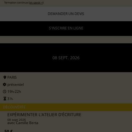
formation continue (
en savoir +
)
DEMANDER UN DEVIS
S'INSCRIRE EN LIGNE
08 SEPT. 2026
PARIS
présentiel
19h-22h
3 h.
DÉCOUVERTE
EXPÉRIMENTER L'ATELIER D'ÉCRITURE
08 sept 2026
avec
Camille Berta
50 €