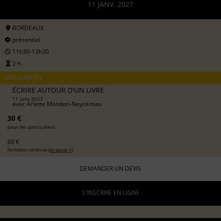
11 JANV. 2027
BORDEAUX
présentiel
11h30-13h30
2 h.
DÉCOUVERTE
ÉCRIRE AUTOUR D'UN LIVRE
11 janv 2027
avec
Arlette Mondon-Neycensas
30 €
pour les particuliers
60 €
formation continue (
en savoir +
)
DEMANDER UN DEVIS
S'INSCRIRE EN LIGNE