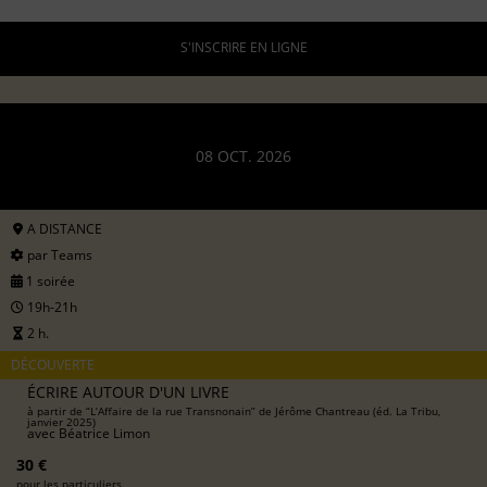
S'INSCRIRE EN LIGNE
08 OCT. 2026
A DISTANCE
par Teams
1 soirée
19h-21h
2 h.
DÉCOUVERTE
ÉCRIRE AUTOUR D'UN LIVRE
à partir de “L’Affaire de la rue Transnonain” de Jérôme Chantreau (éd. La Tribu,
janvier 2025)
avec
Béatrice Limon
30 €
pour les particuliers