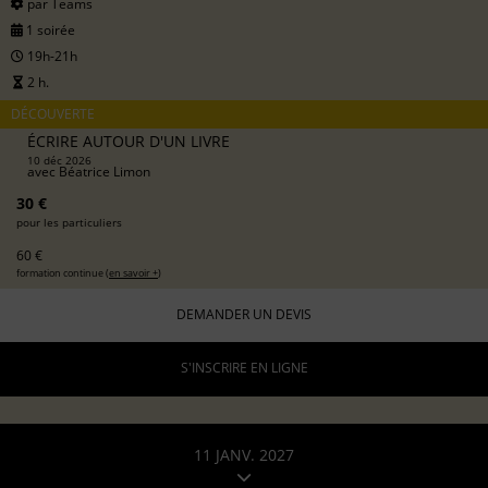
par Teams
1 soirée
19h-21h
2 h.
DÉCOUVERTE
ÉCRIRE AUTOUR D'UN LIVRE
10 déc 2026
avec
Béatrice Limon
30 €
pour les particuliers
60 €
formation continue (
en savoir +
)
DEMANDER UN DEVIS
S'INSCRIRE EN LIGNE
11 JANV. 2027