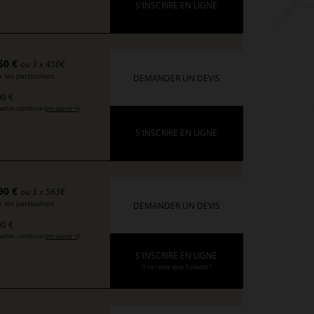
S'INSCRIRE EN LIGNE
50 €
ou 3 x 450€
 les particuliers
DEMANDER UN DEVIS
0 €
ation continue (
en savoir +
)
S'INSCRIRE EN LIGNE
90 €
ou 3 x 563€
 les particuliers
DEMANDER UN DEVIS
0 €
ation continue (
en savoir +
)
S'INSCRIRE EN LIGNE
Il ne reste que 3 places !