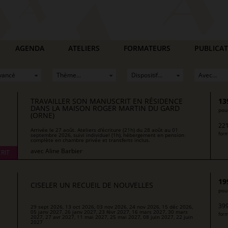
AGENDA
ATELIERS
FORMATEURS
PUBLICA
TRAVAILLER SON MANUSCRIT EN RÉSIDENCE
13
DANS LA MAISON ROGER MARTIN DU GARD
pour
(ORNE)
221
Arrivée le 27 août. Ateliers d'écriture (21h) du 28 août au 01
form
septembre 2026, suivi individuel (1h), hébergement en pension
complète en chambre privée et transferts inclus.
avec
Aline Barbier
RIT
19
CISELER UN RECUEIL DE NOUVELLES
pour
399
29 sept 2026, 13 oct 2026, 03 nov 2026, 24 nov 2026, 15 déc 2026,
05 janv 2027, 26 janv 2027, 23 févr 2027, 16 mars 2027, 30 mars
form
2027, 27 avr 2027, 11 mai 2027, 25 mai 2027, 08 juin 2027, 22 juin
2027