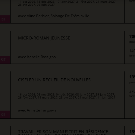
form
11 oct 2026, 13 déc 2026, 17 janv 2027, 21 févr 2027, 21 mars 2027,
25 avr 2027, 06 juin 2027
avec
Aline Barbier, Solange De Fréminville
RIT
70
MICRO-ROMAN JEUNESSE
pour
140
form
avec
Isabelle Rossignol
RIT
13
CISELER UN RECUEIL DE NOUVELLES
pour
270
16 oct 2026, 06 nov 2026, 04 déc 2026, 08 janv 2027, 29 janv 2027,
form
26 févr 2027, 19 mars 2027, 23 avr 2027, 21 mai 2027, 11 juin 2027
avec
Annette Targowla
RIT
TRAVAILLER SON MANUSCRIT EN RÉSIDENCE
13