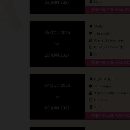
90 h.
22 JUIN 2027
FABRIQUE DU MANUSC
PARIS
06 OCT. 2026
présentiel
10 mardis journées
10h-13h / 14h-17h
60 h.
29 JUIN 2027
FABRIQUE DU MANUSC
A DISTANCE
07 OCT. 2026
par Teams
20 mercredis en soiré
19h-22h
60 h.
09 JUIN 2027
FABRIQUE DU MANUSC