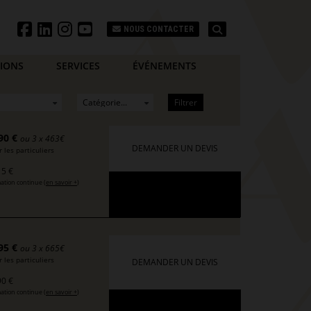
Search
NOUS CONTACTER
TIONS
SERVICES
ÉVÉNEMENTS
Filtrer
90 €
ou 3 x 463€
DEMANDER UN DEVIS
 les particuliers
5 €
ation continue (
en savoir +
)
95 €
ou 3 x 665€
 les particuliers
DEMANDER UN DEVIS
0 €
ation continue (
en savoir +
)