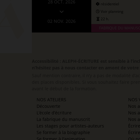
28 OCT. 2026
résidentiel
Voir planning
22 h.
02 NOV. 2026
FABRIQUE DU MANUSC
Accessibilité : ALEPH-ÉCRITURE est sensible à l’
n’hésitez pas à nous contacter en amont de votre in
Sauf mention contraire, il n’y a pas de modalité d’ac
des places disponibles. Si vous souhaitez faire pre
avant le début de la formation.
NOS ATELIERS
NOS V
Découverte
Nos a
L’école d’écriture
Nos a
La fabrique du manuscrit
Nos a
Les stages pour artistes-auteurs
Écrir
Se former à la biographie
Écrir
Se former à l’animation
Où no