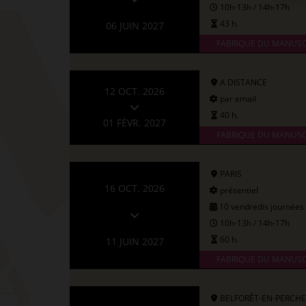
10h-13h / 14h-17h
43 h.
06 JUIN 2027
FABRIQUE DU MANUSC
A DISTANCE
12 OCT. 2026
par email
40 h.
01 FÉVR. 2027
FABRIQUE DU MANUSC
PARIS
16 OCT. 2026
présentiel
10 vendredis journées
10h-13h / 14h-17h
60 h.
11 JUIN 2027
FABRIQUE DU MANUSC
BELFORÊT-EN-PERCHE