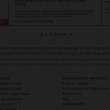
DANS LA MAISON ROGER MARTIN DU GARD
pour
(ORNE)
221
Arrivée le 28 octobre. Ateliers d'écriture (21h) du 29 octobre au 02
form
novembre 2026, suivi individuel (1h), hébergement en pension
complète en chambre privée et transferts inclus.
avec
Solange De Fréminville
RIT
1
2
3
Suivant
inclusion des personnes en situation de handicap. Si vous avez 
scription afin d’étudier la faisabilité de votre projet (adaptation
cès et les inscriptions à nos activités sont ouvertes jusqu’au derni
ndre en charge votre formation (Afdas, France Travail…), la demande
ILLES
INFORMATIONS PRATIQUES
teliers à Paris
Prise en charge
teliers à Lyon
Interventions et Références
teliers à Bordeaux
Partenaires
e en résidence
CGV
e en ligne
Réclamations
us trouver ?