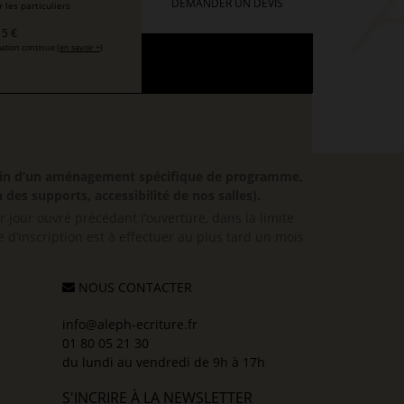
DEMANDER UN DEVIS
 les particuliers
5 €
ation continue (
en savoir +
)
besoin d’un aménagement spécifique de programme,
 des supports, accessibilité de nos salles).
er jour ouvré précédant l’ouverture, dans la limite
 d’inscription est à effectuer au plus tard un mois
NOUS CONTACTER
info@aleph-ecriture.fr
01 80 05 21 30
du lundi au vendredi de 9h à 17h
S'INCRIRE À LA NEWSLETTER