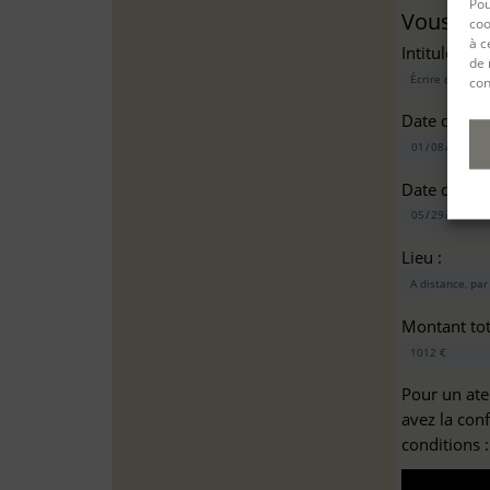
Pou
Vous sou
coo
à c
Intitulé(s)*
de 
con
Date de dé
Date de fin
Lieu :
Montant tota
Pour un ate
avez la con
conditions 