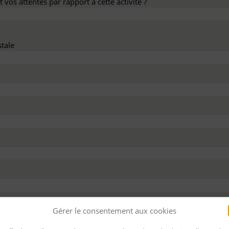
 vos attentes par rapport à cette activité ?
tale
dez ce devis :
Gérer le consentement aux cookies
 personnel
Pour bénéficier d’un financement