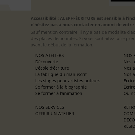
Accessibilité : ALEPH-ÉCRITURE est sensible à l’
n’hésitez pas à nous contacter en amont de votre in
Sauf mention contraire, il n’y a pas de modalité d’ac
des places disponibles. Si vous souhaitez faire pre
avant le début de la formation.
NOS ATELIERS
NOS V
Découverte
Nos a
L’école d’écriture
Nos a
La fabrique du manuscrit
Nos a
Les stages pour artistes-auteurs
Écrir
Se former à la biographie
Écrir
Se former à l’animation
Où no
NOS SERVICES
RETR
OFFRIR UN ATELIER
COMP
DÉCO
RÉSID