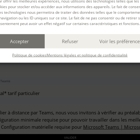
r offrir les meilleures expériences, nous utilisons des technologies telles que les
haitez vous inscrire à :
kies pour stocker et/ou accéder aux informations des appareils. Le fait de consen
es technologies nous permettra de traiter des données telles que le comporteme
navigation ou les ID uniques sur ce site. Le fait de ne pas consentir ou de retirer 
sentement peut avoir un effet négatif sur certaines caractéristiques et fonctions.
but*
Accepter
Refuser
Voir les préférence
*
Politique de cookies
Mentions légales et politique de confidentialité
l* tarif particulier
lier à distance par Teams, nous vous invitons à vérifier au préala
figuration minimale requise pour pouvoir travailler dans les meill
: Configuration matérielle requise pour
Microsoft Teams | Microso