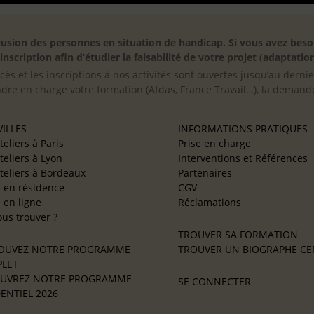
inclusion des personnes en situation de handicap. Si vous avez 
scription afin d’étudier la faisabilité de votre projet (adaptation
cès et les inscriptions à nos activités sont ouvertes jusqu’au derni
ndre en charge votre formation (Afdas, France Travail…), la demande
ILLES
INFORMATIONS PRATIQUES
teliers à Paris
Prise en charge
teliers à Lyon
Interventions et Références
teliers à Bordeaux
Partenaires
e en résidence
CGV
e en ligne
Réclamations
us trouver ?
TROUVER SA FORMATION
OUVEZ NOTRE PROGRAMME
TROUVER UN BIOGRAPHE CER
LET
UVREZ NOTRE PROGRAMME
SE CONNECTER
ENTIEL 2026