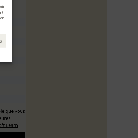
tir
nt
son
s
ble que vous
eures
ft Learn