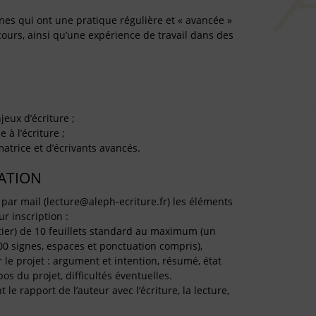
nes qui ont une pratique régulière et « avancée »
 cours, ainsi qu’une expérience de travail dans des
eux d’écriture ;
 à l’écriture ;
matrice et d’écrivants avancés.
TATION
 par mail (lecture@aleph-ecriture.fr) les éléments
ur inscription :
ier) de 10 feuillets standard au maximum (un
0 signes, espaces et ponctuation compris),
ur le projet : argument et intention, résumé, état
s du projet, difficultés éventuelles.
e rapport de l’auteur avec l’écriture, la lecture,