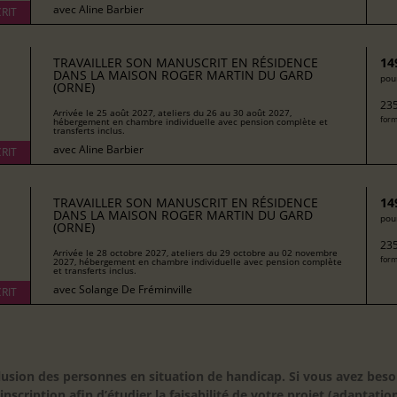
avec
Aline Barbier
RIT
TRAVAILLER SON MANUSCRIT EN RÉSIDENCE
14
DANS LA MAISON ROGER MARTIN DU GARD
pour
(ORNE)
235
Arrivée le 25 août 2027, ateliers du 26 au 30 août 2027,
form
hébergement en chambre individuelle avec pension complète et
transferts inclus.
avec
Aline Barbier
RIT
TRAVAILLER SON MANUSCRIT EN RÉSIDENCE
14
DANS LA MAISON ROGER MARTIN DU GARD
pour
(ORNE)
235
Arrivée le 28 octobre 2027, ateliers du 29 octobre au 02 novembre
form
2027, hébergement en chambre individuelle avec pension complète
et transferts inclus.
avec
Solange De Fréminville
RIT
inclusion des personnes en situation de handicap. Si vous avez 
scription afin d’étudier la faisabilité de votre projet (adaptation