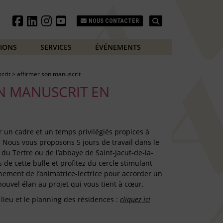
Search
NOUS CONTACTER
TIONS
SERVICES
ÉVÉNEMENTS
crit
>
affirmer son manuscrit
N MANUSCRIT EN
rir un cadre et un temps privilégiés propices à
e. Nous vous proposons 5 jours de travail dans le
du Tertre ou de l’abbaye de Saint-Jacut-de-la-
de cette bulle et profitez du cercle stimulant
nement de l’animatrice-lectrice pour accorder un
ouvel élan au projet qui vous tient à cœur.
 lieu et le planning des résidences :
cliquez ici