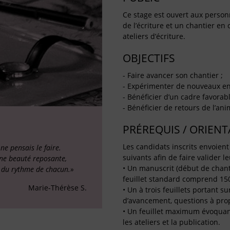
Ce stage est ouvert aux person
de l’écriture et un chantier en
ateliers d’écriture.
OBJECTIFS
- Faire avancer son chantier ;
- Expérimenter de nouveaux enj
- Bénéficier d’un cadre favorable
- Bénéficier de retours de l’ani
PRÉREQUIS / ORIEN
Les candidats inscrits envoient
ne pensais le faire.
suivants afin de faire valider le
une beauté reposante,
• Un manuscrit (début de chant
e du rythme de chacun.»
feuillet standard comprend 150
Marie-Thérèse S.
• Un à trois feuillets portant s
d’avancement, questions à propo
• Un feuillet maximum évoquant l
les ateliers et la publication.