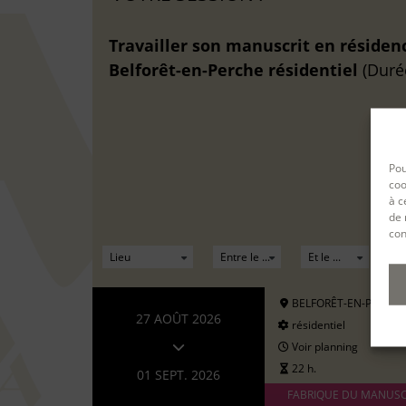
Travailler son manuscrit en résiden
Belforêt-en-Perche
résidentiel
(Durée
Pou
coo
à c
de 
con
BELFORÊT-EN-PERCHE
27 AOÛT 2026
résidentiel
Voir planning
22 h.
01 SEPT. 2026
FABRIQUE DU MANUSC