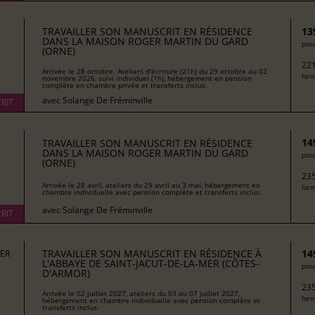
TRAVAILLER SON MANUSCRIT EN RÉSIDENCE
13
DANS LA MAISON ROGER MARTIN DU GARD
pour
(ORNE)
221
Arrivée le 28 octobre. Ateliers d'écriture (21h) du 29 octobre au 02
form
novembre 2026, suivi individuel (1h), hébergement en pension
complète en chambre privée et transferts inclus.
avec
Solange De Fréminville
RIT
14
TRAVAILLER SON MANUSCRIT EN RÉSIDENCE
DANS LA MAISON ROGER MARTIN DU GARD
pour
(ORNE)
235
Arrivée le 28 avril, ateliers du 29 avril au 3 mai, hébergement en
form
chambre individuelle avec pension complète et transferts inclus.
avec
Solange De Fréminville
RIT
TRAVAILLER SON MANUSCRIT EN RÉSIDENCE À
14
MER
L'ABBAYE DE SAINT-JACUT-DE-LA-MER (CÔTES-
pour
D'ARMOR)
235
Arrivée le 02 juillet 2027, ateliers du 03 au 07 juillet 2027,
form
hébergement en chambre individuelle avec pension complète et
transferts inclus.