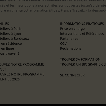
cès et les inscriptions à nos activités sont ouvertes jusqu’au derni
ndre en charge votre formation (Afdas, France Travail…), la demande
ILLES
INFORMATIONS PRATIQUES
teliers à Paris
Prise en charge
teliers à Lyon
Interventions et Références
teliers à Bordeaux
Partenaires
e en résidence
CGV
e en ligne
Réclamations
us trouver ?
TROUVER SA FORMATION
OUVEZ NOTRE PROGRAMME
TROUVER UN BIOGRAPHE CER
LET
UVREZ NOTRE PROGRAMME
SE CONNECTER
ENTIEL 2026