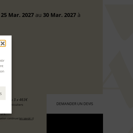
u
25 Mar. 2027
au
30 Mar. 2027
à
tir
nt
son
s
90 €
ou 3 x 463€
DEMANDER UN DEVIS
 les particuliers
5 €
ation continue (
en savoir +
)