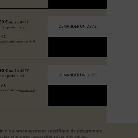
90 €
ou 3 x 497€
DEMANDER UN DEVIS
 les particuliers
9 €
ation continue (
en savoir +
)
90 €
ou 3 x 497€
DEMANDER UN DEVIS
 les particuliers
9 €
ation continue (
en savoir +
)
besoin d’un aménagement spécifique de programme,
 des supports, accessibilité de nos salles).