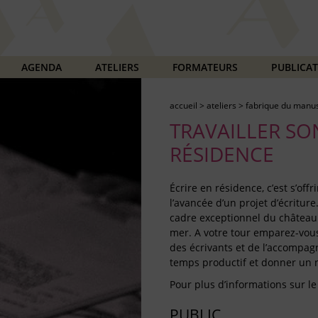
AGENDA
ATELIERS
FORMATEURS
PUBLICA
accueil
>
ateliers
>
fabrique du manus
TRAVAILLER SO
RÉSIDENCE
Écrire en résidence, c’est s’off
l’avancée d’un projet d’écritur
cadre exceptionnel du château 
mer. A votre tour emparez-vous 
des écrivants et de l’accompag
temps productif et donner un n
Pour plus d’informations sur le
PUBLIC