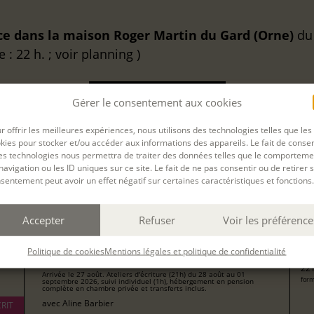
ce dans la maison Roger Martin du Gard (Orne)
d
 : 22 h. ; voir planning )
DEMANDER UN DEVIS
Gérer le consentement aux cookies
r offrir les meilleures expériences, nous utilisons des technologies telles que les
kies pour stocker et/ou accéder aux informations des appareils. Le fait de consen
es technologies nous permettra de traiter des données telles que le comporteme
navigation ou les ID uniques sur ce site. Le fait de ne pas consentir ou de retirer 
sentement peut avoir un effet négatif sur certaines caractéristiques et fonctions.
Filtrer
Accepter
Refuser
Voir les préférence
TRAVAILLER SON MANUSCRIT EN RÉSIDENCE
13
DANS LA MAISON ROGER MARTIN DU GARD
pour
Politique de cookies
Mentions légales et politique de confidentialité
(ORNE)
221
Arrivée le 27 août. Ateliers d'écriture (21h) du 28 août au 01
form
septembre 2026, suivi individuel (1h), hébergement en pension
complète en chambre privée et transferts inclus.
avec
Aline Barbier
RIT