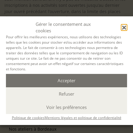
inscriptions à nos activités sont ouvertes jusqu’au dernier
jour ouvré précédant l’ouverture, dans la limite des places
disponibles. Si vous souhaitez faire prendre en charge votre
Gérer le consentement aux
formation (Afdas, France Travail…), la demande d’inscription
est à effectuer au plus tard un mois avant le début de la
cookies
formation.
Pour offrir les meilleures expériences, nous utilisons des technologies
telles que les cookies pour stocker et/ou accéder aux informations des
NOS ATELIERS
appareils. Le fait de consentir à ces technologies nous permettra de
Découverte
traiter des données telles que le comportement de navigation ou les ID
uniques sur ce site. Le fait de ne pas consentir ou de retirer son
L’école d’écriture
consentement peut avoir un effet négatif sur certaines caractéristiques
La fabrique du manuscrit
et fonctions.
Les stages pour artistes-auteurs
Se former à la biographie
Accepter
Se former à l’animation
Refuser
NOS SERVICES
OFFRIR UN ATELIER
Voir les préférences
NOS VILLES
Nos ateliers à Paris
Politique de cookies
Mentions légales et politique de confidentialité
Nos ateliers à Lyon
Nos ateliers à Bordeaux