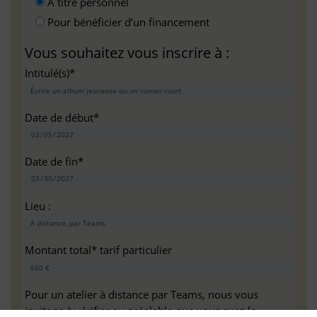
A titre personnel
Pour bénéficier d’un financement
Vous souhaitez vous inscrire à :
Intitulé(s)*
Date de début*
Date de fin*
Lieu :
Montant total* tarif particulier
Pour un atelier à distance par Teams, nous vous
invitons à vérifier au préalable que vous avez la