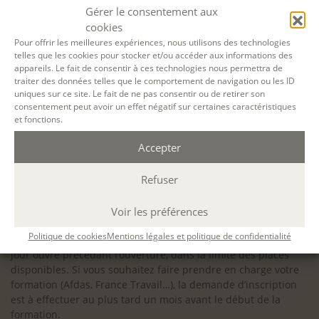
configuration minimale requise pour pouvoir travailler
Gérer le consentement aux
dans les meilleures conditions : Configuration
cookies
matérielle requise pour
Microsoft Teams | Microsoft
Pour offrir les meilleures expériences, nous utilisons des technologies
telles que les cookies pour stocker et/ou accéder aux informations des
Learn
appareils. Le fait de consentir à ces technologies nous permettra de
traiter des données telles que le comportement de navigation ou les ID
uniques sur ce site. Le fait de ne pas consentir ou de retirer son
consentement peut avoir un effet négatif sur certaines caractéristiques
et fonctions.
Accessibilité : ALEPH-ÉCRITURE est sensible à l’inclusion des
Accepter
personnes en situation de handicap. Si vous avez besoin
d’un aménagement spécifique de programme, n’hésitez pas
à nous contacter en amont de votre inscription afin
Refuser
d’étudier la faisabilité de votre projet (adaptation des
supports, accessibilité de nos salles).
Voir les préférences
Sauf mention contraire, il n’y a pas de modalité d’accès et les
Politique de cookies
Mentions légales et politique de confidentialité
inscriptions à nos activités sont ouvertes jusqu’au dernier
jour ouvré précédant l’ouverture, dans la limite des places
disponibles. Si vous souhaitez faire prendre en charge votre
formation (Afdas, France Travail…), la demande d’inscription
est à effectuer au plus tard un mois avant le début de la
formation.