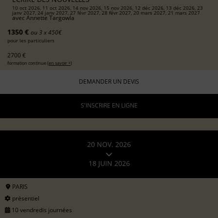
10 oct 2026, 11 oct 2026, 14 nov 2026, 15 nov 2026, 12 déc 2026, 13 déc 2026, 23
janv 2027, 24 janv 2027, 27 févr 2027, 28 févr 2027, 20 mars 2027, 21 mars 2027
avec
Annette Targowla
1350 €
ou 3 x 450€
pour les particuliers
2700 €
formation continue (
en savoir +
)
DEMANDER UN DEVIS
S'INSCRIRE EN LIGNE
20 NOV. 2026
18 JUIN 2026
PARIS
présentiel
10 vendredis journées