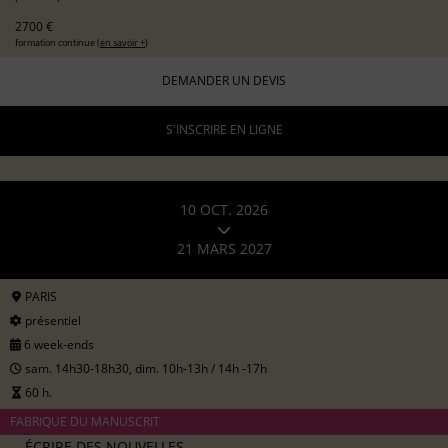
2700 €
formation continue (
en savoir +
)
DEMANDER UN DEVIS
S'INSCRIRE EN LIGNE
10 OCT. 2026
21 MARS 2027
PARIS
présentiel
6 week-ends
sam. 14h30-18h30, dim. 10h-13h / 14h -17h
60 h.
FABRIQUE DU MANUSCRIT
ÉCRIRE DES NOUVELLES