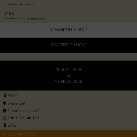
pour les particuliers
816 €
formation continue (
en savoir +
)
DEMANDER UN DEVIS
S'INSCRIRE EN LIGNE
29 SEPT. 2026
17 NOV. 2026
PARIS
présentiel
4 mardis en journée
10h-13h / 14h-17h
24 h.
ÉCOLE D'ÉCRITURE