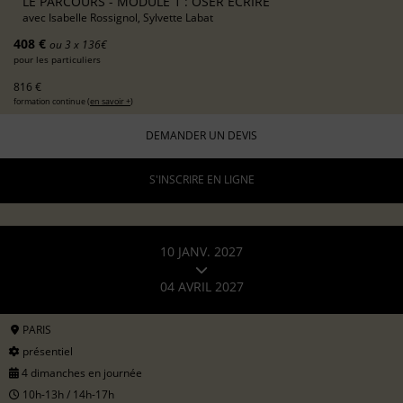
LE PARCOURS - MODULE 1 : OSER ÉCRIRE
avec
Isabelle Rossignol, Sylvette Labat
408 €
ou 3 x 136€
pour les particuliers
816 €
formation continue (
en savoir +
)
DEMANDER UN DEVIS
S'INSCRIRE EN LIGNE
10 JANV. 2027
04 AVRIL 2027
PARIS
présentiel
4 dimanches en journée
10h-13h / 14h-17h