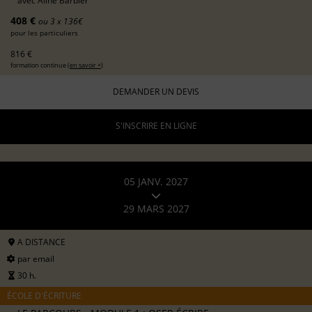
avec
Aline Barbier
408 €
ou 3 x 136€
pour les particuliers
816 €
formation continue (
en savoir +
)
DEMANDER UN DEVIS
S'INSCRIRE EN LIGNE
05 JANV. 2027
29 MARS 2027
A DISTANCE
par email
30 h.
ÉCOLE D'ÉCRITURE