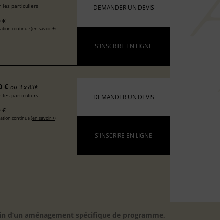
 les particuliers
DEMANDER UN DEVIS
 €
ation continue (
en savoir +
)
S'INSCRIRE EN LIGNE
0 €
ou 3 x 83€
 les particuliers
DEMANDER UN DEVIS
 €
ation continue (
en savoir +
)
S'INSCRIRE EN LIGNE
besoin d’un aménagement spécifique de programme,