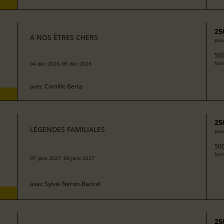
25
A NOS ÊTRES CHERS
pour
500
04 déc 2026, 05 déc 2026
form
avec
Camille Berta
25
LÉGENDES FAMILIALES
pour
500
form
07 janv 2027, 08 janv 2027
avec
Sylvie Neron-Bancel
25