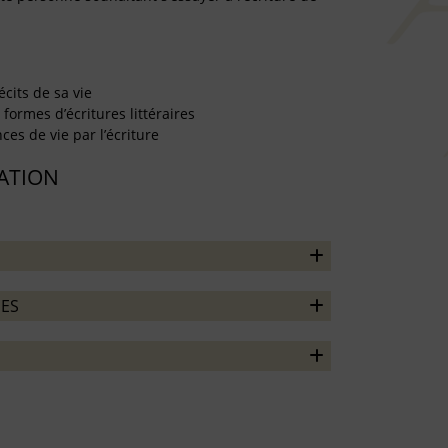
écits de sa vie
formes d’écritures littéraires
es de vie par l’écriture
TATION
ES