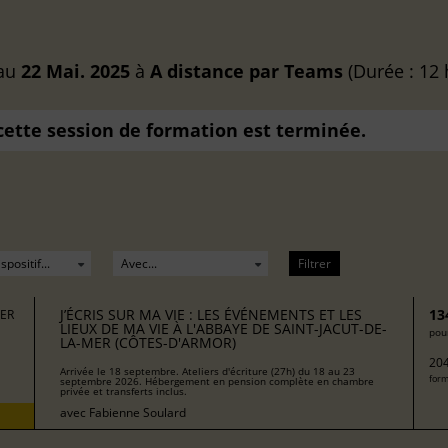
au
22 Mai. 2025
à
A distance
par Teams
(Durée : 12 
 cette session de formation est terminée.
Filtrer
J’ÉCRIS SUR MA VIE : LES ÉVÉNEMENTS ET LES
13
MER
LIEUX DE MA VIE À L'ABBAYE DE SAINT-JACUT-DE-
pour
LA-MER (CÔTES-D'ARMOR)
204
Arrivée le 18 septembre. Ateliers d'écriture (27h) du 18 au 23
form
septembre 2026. Hébergement en pension complète en chambre
privée et transferts inclus.
avec
Fabienne Soulard