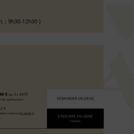
h. ; 9h30-12h30 )
40 €
ou 3 x 447€
DEMANDER UN DEVIS
 les particuliers
2 €
ation continue (
en savoir +
)
S'INSCRIRE EN LIGNE
Complet