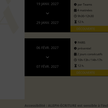
19 JANV. 2027
par Teams
4 matinées
9h30-12h30
12 h.
29 JANV. 2027
DÉCOUVERTE
PARIS
06 FÉVR. 2027
présentiel
2 jours consécutifs
10h-13h / 14h-17h
12 h.
07 FÉVR. 2027
DÉCOUVERTE
Accessibilité : ALEPH-ÉCRITURE est sensible à l’