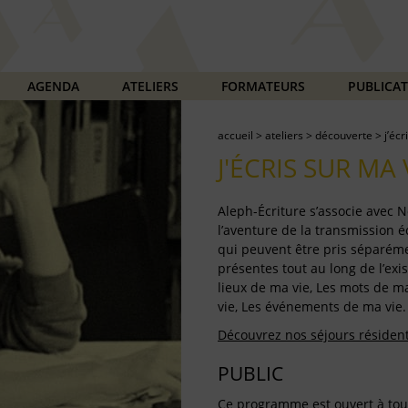
AGENDA
ATELIERS
FORMATEURS
PUBLICA
accueil
>
ateliers
>
découverte
>
j’écr
J'ÉCRIS SUR MA 
Aleph-Écriture s’associe avec
l’aventure de la transmission écr
qui peuvent être pris séparém
présentes tout au long de l’exis
lieux de ma vie, Les mots de ma
vie, Les événements de ma vie.
Découvrez nos séjours résidentie
PUBLIC
Ce programme est ouvert à tout