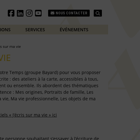
Search
NOUS CONTACTER
TIONS
SERVICES
ÉVÉNEMENTS
is sur ma vie
VIE
 Notre Temps (groupe Bayard) pour vous proposer
ite : des ateliers à la carte, accessibles à tous,
ent ou ensemble. Ils abordent des thématiques
tence : Mes origines, Portraits de famille, Les
 vie, Ma vie professionnelle, Les objets de ma
ls « J’écris sur ma vie » ici
e personne souhaitant s’essayer à l’écriture de