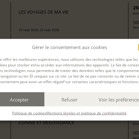
25
LES VOYAGES DE MA VIE
pour
500
form
24 sept 2026, 25 sept 2026
avec
Camille Berta
Gérer le consentement aux cookies
r offrir les meilleures expériences, nous utilisons des technologies telles que les
kies pour stocker et/ou accéder aux informations des appareils. Le fait de consen
J’ÉCRIS SUR MA VIE : MON ENFANCE À LA
13
es technologies nous permettra de traiter des données telles que le comporteme
MAISON DES TOURELLES DE CONDETTE (CÔTE
pour
navigation ou les ID uniques sur ce site. Le fait de ne pas consentir ou de retirer 
D'OPALE)
sentement peut avoir un effet négatif sur certaines caractéristiques et fonctions.
204
Arrivée le 28 septembre. Ateliers du 28 septembre au 3 octobre,
form
hébergement en chambre privée avec pension complète et
transferts inclus.
Accepter
Refuser
Voir les préférence
avec
Valérie Mello
Politique de cookies
Mentions légales et politique de confidentialité
25
CUISINE ET DESCENDANCE
pour
500
form