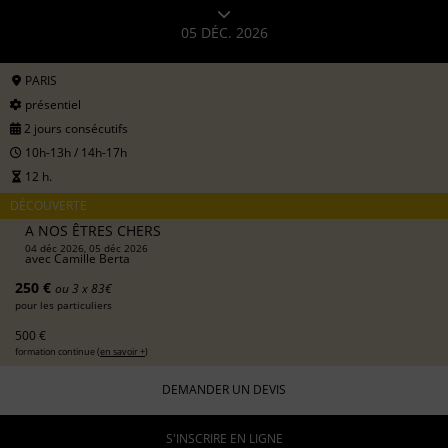
05 DÉC. 2026
PARIS
présentiel
2 jours consécutifs
10h-13h / 14h-17h
12 h.
DÉCOUVERTE
A NOS ÊTRES CHERS
04 déc 2026, 05 déc 2026
avec
Camille Berta
250 €
ou 3 x 83€
pour les particuliers
500 €
formation continue (
en savoir +
)
DEMANDER UN DEVIS
S'INSCRIRE EN LIGNE