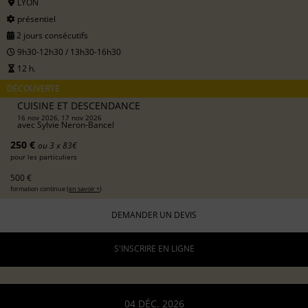
LYON
présentiel
2 jours consécutifs
9h30-12h30 / 13h30-16h30
12 h.
DÉCOUVERTE
CUISINE ET DESCENDANCE
16 nov 2026, 17 nov 2026
avec
Sylvie Neron-Bancel
250 €
ou 3 x 83€
pour les particuliers
500 €
formation continue (
en savoir +
)
DEMANDER UN DEVIS
S'INSCRIRE EN LIGNE
04 DÉC. 2026