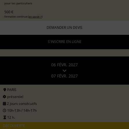
pour les particuliers
500 €
formation continue (
en savoir +
)
DEMANDER UN DEVIS
S'INSCRIRE EN LIGNE
06 FÉVR. 2027
07 FÉVR. 2027
PARIS
présentiel
2 jours consécutifs
10h-13h / 14h-17h
12 h.
DÉCOUVERTE