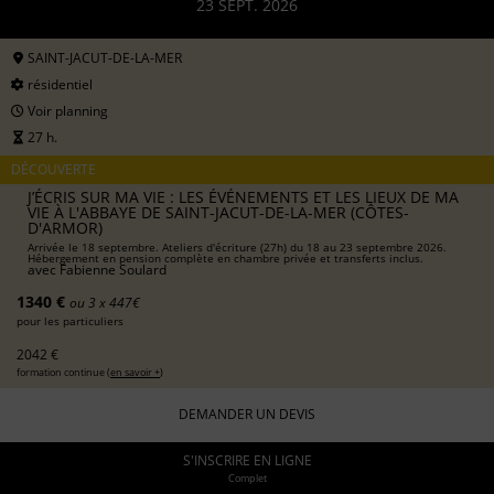
23 SEPT. 2026
SAINT-JACUT-DE-LA-MER
résidentiel
Voir planning
27 h.
DÉCOUVERTE
J’ÉCRIS SUR MA VIE : LES ÉVÉNEMENTS ET LES LIEUX DE MA
VIE À L'ABBAYE DE SAINT-JACUT-DE-LA-MER (CÔTES-
D'ARMOR)
Arrivée le 18 septembre. Ateliers d'écriture (27h) du 18 au 23 septembre 2026.
Hébergement en pension complète en chambre privée et transferts inclus.
avec
Fabienne Soulard
1340 €
ou 3 x 447€
pour les particuliers
2042 €
formation continue (
en savoir +
)
DEMANDER UN DEVIS
S'INSCRIRE EN LIGNE
Complet