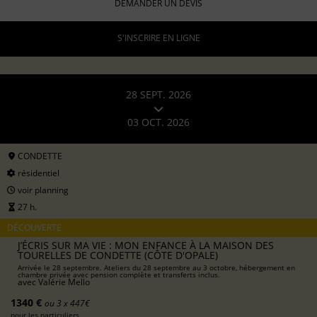
DEMANDER UN DEVIS
S'INSCRIRE EN LIGNE
28 SEPT. 2026
03 OCT. 2026
CONDETTE
résidentiel
voir planning
27 h.
DÉCOUVERTE
J’ÉCRIS SUR MA VIE : MON ENFANCE À LA MAISON DES
TOURELLES DE CONDETTE (CÔTE D'OPALE)
Arrivée le 28 septembre. Ateliers du 28 septembre au 3 octobre, hébergement en
chambre privée avec pension complète et transferts inclus.
avec
Valérie Mello
1340 €
ou 3 x 447€
pour les particuliers