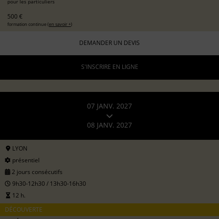
pour les particuliers
500 €
formation continue (
en savoir +
)
DEMANDER UN DEVIS
S'INSCRIRE EN LIGNE
07 JANV. 2027
08 JANV. 2027
LYON
présentiel
2 jours consécutifs
9h30-12h30 / 13h30-16h30
12 h.
DÉCOUVERTE