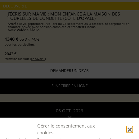
DÉCOUVERTE
J’ÉCRIS SUR MA VIE : MON ENFANCE À LA MAISON DES
TOURELLES DE CONDETTE (CÔTE D'OPALE)
Arrivée le 28 septembre. Ateliers du 28 septembre au 3 octobre, hébergement en
chambre privée avec pension complète et transferts inclus.
avec
Valérie Mello
1340 €
ou 3 x 447€
pour les particuliers
2042 €
formation continue (
en savoir +
)
DEMANDER UN DEVIS
S'INSCRIRE EN LIGNE
06 OCT. 2026
13 OCT. 2026
Gérer le consentement aux
cookies
A DISTANCE