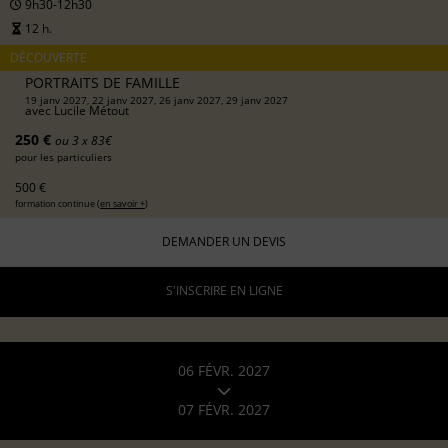
9h30-12h30
12 h.
DÉCOUVERTE
PORTRAITS DE FAMILLE
19 janv 2027, 22 janv 2027, 26 janv 2027, 29 janv 2027
avec
Lucile Métout
250 €
ou 3 x 83€
pour les particuliers
500 €
formation continue (
en savoir +
)
DEMANDER UN DEVIS
S'INSCRIRE EN LIGNE
06 FÉVR. 2027
07 FÉVR. 2027