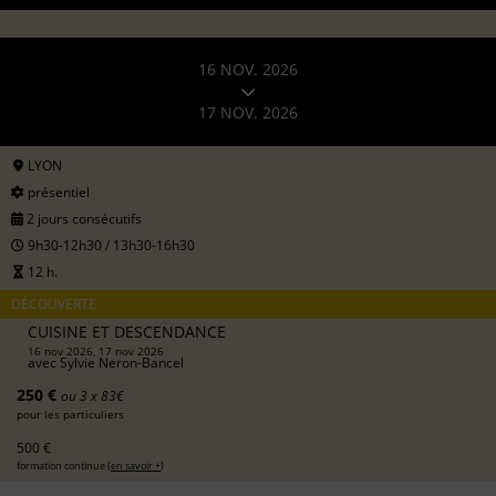
16 NOV. 2026
17 NOV. 2026
LYON
présentiel
2 jours consécutifs
9h30-12h30 / 13h30-16h30
12 h.
DÉCOUVERTE
CUISINE ET DESCENDANCE
16 nov 2026, 17 nov 2026
avec
Sylvie Neron-Bancel
250 €
ou 3 x 83€
pour les particuliers
500 €
formation continue (
en savoir +
)