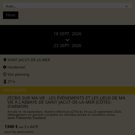
Filtrer
18 SEPT. 2026
23 SEPT. 2026
SAINT-JACUT-DE-LA-MER
résidentiel
Voir planning
27 h.
DÉCOUVERTE
J’ÉCRIS SUR MA VIE : LES ÉVÉNEMENTS ET LES LIEUX DE MA
VIE À L'ABBAYE DE SAINT-JACUT-DE-LA-MER (CÔTES-
D'ARMOR)
Arrivée le 18 septembre. Ateliers d'écriture (27h) du 18 au 23 septembre 2026.
Hébergement en pension complète en chambre privée et transferts inclus.
avec
Fabienne Soulard
1340 €
ou 3 x 447€
pour les particuliers