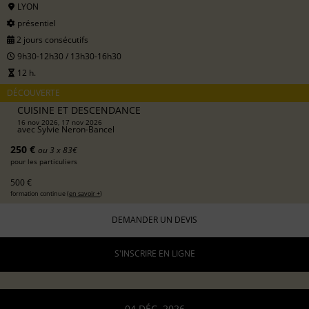
LYON
présentiel
2 jours consécutifs
9h30-12h30 / 13h30-16h30
12 h.
DÉCOUVERTE
CUISINE ET DESCENDANCE
16 nov 2026, 17 nov 2026
avec
Sylvie Neron-Bancel
250 €
ou 3 x 83€
pour les particuliers
500 €
formation continue (
en savoir +
)
DEMANDER UN DEVIS
S'INSCRIRE EN LIGNE
04 DÉC. 2026