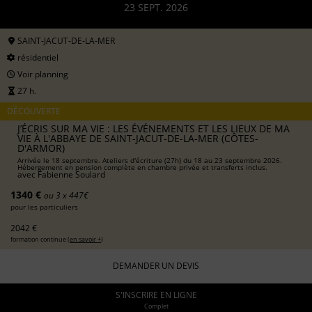
23 SEPT. 2026
SAINT-JACUT-DE-LA-MER
résidentiel
Voir planning
27 h.
DÉCOUVERTE
J’ÉCRIS SUR MA VIE : LES ÉVÉNEMENTS ET LES LIEUX DE MA
VIE À L'ABBAYE DE SAINT-JACUT-DE-LA-MER (CÔTES-
D'ARMOR)
Arrivée le 18 septembre. Ateliers d'écriture (27h) du 18 au 23 septembre 2026.
Hébergement en pension complète en chambre privée et transferts inclus.
avec
Fabienne Soulard
1340 €
ou 3 x 447€
pour les particuliers
2042 €
formation continue (
en savoir +
)
DEMANDER UN DEVIS
S'INSCRIRE EN LIGNE
Complet