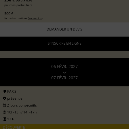
ou 3 x 83€
pour les particuliers
500 €
formation continue (
en savoir +
)
DEMANDER UN DEVIS
S'INSCRIRE EN LIGNE
06 FÉVR. 2027
07 FÉVR. 2027
PARIS
présentiel
2 jours consécutifs
10h-13h / 14h-17h
12 h.
DÉCOUVERTE