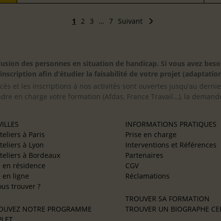
1
2
3
…
7
Suivant
inclusion des personnes en situation de handicap. Si vous avez 
scription afin d’étudier la faisabilité de votre projet (adaptation
cès et les inscriptions à nos activités sont ouvertes jusqu’au derni
ndre en charge votre formation (Afdas, France Travail…), la demande
ILLES
INFORMATIONS PRATIQUES
teliers à Paris
Prise en charge
teliers à Lyon
Interventions et Références
teliers à Bordeaux
Partenaires
e en résidence
CGV
e en ligne
Réclamations
us trouver ?
TROUVER SA FORMATION
OUVEZ NOTRE PROGRAMME
TROUVER UN BIOGRAPHE CER
LET