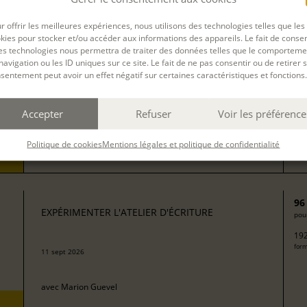
13
EXPÉRIMENTER L'ATELIER D'ÉCRITURE
pour
r offrir les meilleures expériences, nous utilisons des technologies telles que les
272
kies pour stocker et/ou accéder aux informations des appareils. Le fait de consen
form
avec
Isabelle Rossignol
es technologies nous permettra de traiter des données telles que le comporteme
navigation ou les ID uniques sur ce site. Le fait de ne pas consentir ou de retirer 
sentement peut avoir un effet négatif sur certaines caractéristiques et fonctions.
50
EXPÉRIMENTER L'ATELIER D'ÉCRITURE
pour
Accepter
Refuser
Voir les préférence
100
08 sept 2026
form
Politique de cookies
Mentions légales et politique de confidentialité
avec
Camille Berta
96
EXPÉRIMENTER L'ATELIER D'ÉCRITURE
pour
192
form
11 sept 2026
avec
Marion Guevel