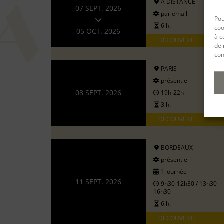
A DISTANCE
07 SEPT. 2026
par email
Pou
6 h.
coo
05 OCT. 2026
à c
DÉCOUVERTE
de 
con
PARIS
présentiel
08 SEPT. 2026
19h-22h
3 h.
DÉCOUVERTE
BORDEAUX
présentiel
1 journée
11 SEPT. 2026
9h30-12h30 / 13h30-
16h30
6 h.
DÉCOUVERTE