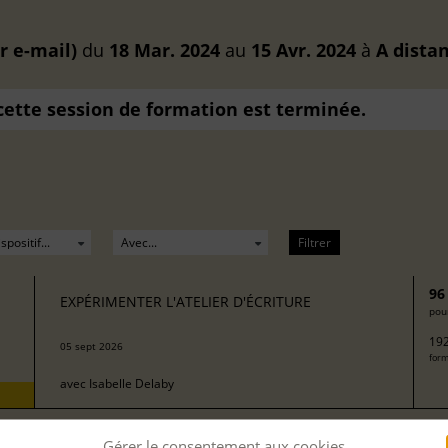
r e-mail)
du
18 Mar. 2024
au
15 Avr. 2024
à
A dista
 cette session de formation est terminée.
Filtrer
96
EXPÉRIMENTER L'ATELIER D'ÉCRITURE
pour
192
05 sept 2026
form
avec
Isabelle Delaby
Gérer le consentement aux cookies