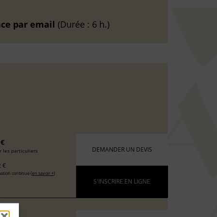
nce
par email
(Durée : 6 h.)
 €
DEMANDER UN DEVIS
 les particuliers
 €
ation continue (
en savoir +
)
S'INSCRIRE EN LIGNE