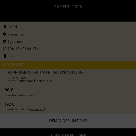
26 SEPT. 2026
LYON
présentiel
1 journée
10h-13h / 14h-17h
6 h.
DÉCOUVERTE
EXPÉRIMENTER L'ATELIER D'ÉCRITURE
26 sept 2026
avec
Catherine Berthelard
96 €
pour les particuliers
192 €
formation continue (
en savoir +
)
DEMANDER UN DEVIS
S'INSCRIRE EN LIGNE