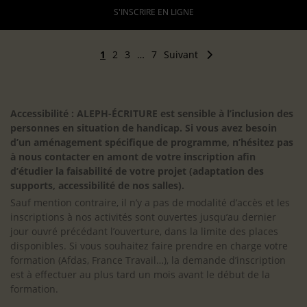
S'INSCRIRE EN LIGNE
1
2
3
…
7
Suivant
Accessibilité : ALEPH-ÉCRITURE est sensible à l’inclusion des
personnes en situation de handicap. Si vous avez besoin
d’un aménagement spécifique de programme, n’hésitez pas
à nous contacter en amont de votre inscription afin
d’étudier la faisabilité de votre projet (adaptation des
supports, accessibilité de nos salles).
Sauf mention contraire, il n’y a pas de modalité d’accès et les
inscriptions à nos activités sont ouvertes jusqu’au dernier
jour ouvré précédant l’ouverture, dans la limite des places
disponibles. Si vous souhaitez faire prendre en charge votre
formation (Afdas, France Travail…), la demande d’inscription
est à effectuer au plus tard un mois avant le début de la
formation.