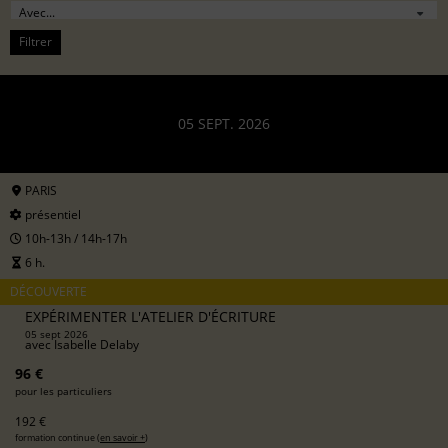
Filtrer
05 SEPT. 2026
PARIS
présentiel
10h-13h / 14h-17h
6 h.
DÉCOUVERTE
EXPÉRIMENTER L'ATELIER D'ÉCRITURE
05 sept 2026
avec
Isabelle Delaby
96 €
pour les particuliers
192 €
formation continue (
en savoir +
)