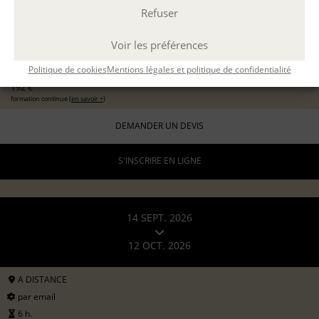
Refuser
EXPÉRIMENTER L'ATELIER D'ÉCRITURE
11 sept 2026
avec
Marion Guevel
Voir les préférences
96 €
pour les particuliers
Politique de cookies
Mentions légales et politique de confidentialité
192 €
formation continue (
en savoir +
)
DEMANDER UN DEVIS
S'INSCRIRE EN LIGNE
14 SEPT. 2026
12 OCT. 2026
A DISTANCE
par email
6 h.