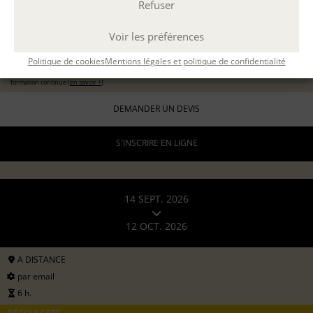
Refuser
11 sept 2026
avec
Marion Guevel
Voir les préférences
96 €
pour les particuliers
Politique de cookies
Mentions légales et politique de confidentialité
192 €
formation continue (
en savoir +
)
DEMANDER UN DEVIS
S'INSCRIRE EN LIGNE
14 SEPT. 2026
12 OCT. 2026
A DISTANCE
par email
6 h.