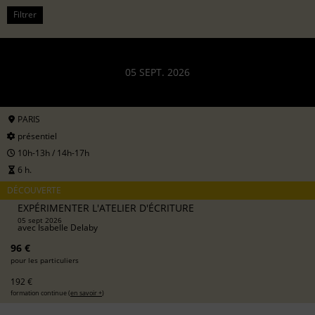
Filtrer
05 SEPT. 2026
PARIS
présentiel
10h-13h / 14h-17h
6 h.
DÉCOUVERTE
EXPÉRIMENTER L'ATELIER D'ÉCRITURE
05 sept 2026
avec
Isabelle Delaby
96 €
pour les particuliers
192 €
formation continue (
en savoir +
)