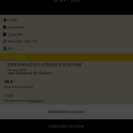
26 SEPT. 2026
LYON
présentiel
1 journée
10h-13h / 14h-17h
6 h.
DÉCOUVERTE
EXPÉRIMENTER L'ATELIER D'ÉCRITURE
26 sept 2026
avec
Catherine Berthelard
96 €
pour les particuliers
192 €
formation continue (
en savoir +
)
DEMANDER UN DEVIS
S'INSCRIRE EN LIGNE