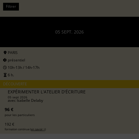
Filtrer
05 SEPT. 2026
PARIS
présentiel
10h-13h / 14h-17h
6 h.
DÉCOUVERTE
EXPÉRIMENTER L'ATELIER D'ÉCRITURE
05 sept 2026
avec
Isabelle Delaby
96 €
pour les particuliers
192 €
formation continue (
en savoir +
)