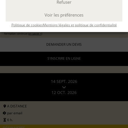
Refuser
11 sept 2026
avec
Marion Guevel
Voir les préférences
96 €
pour les particuliers
Politique de cookies
Mentions légales et politique de confidentialité
192 €
formation continue (
en savoir +
)
DEMANDER UN DEVIS
S'INSCRIRE EN LIGNE
14 SEPT. 2026
12 OCT. 2026
A DISTANCE
par email
6 h.