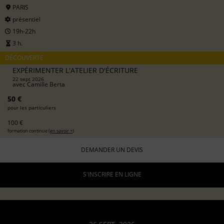
PARIS
présentiel
19h-22h
3 h.
DÉCOUVERTE
EXPÉRIMENTER L'ATELIER D'ÉCRITURE
22 sept 2026
avec
Camille Berta
50 €
pour les particuliers
100 €
formation continue (
en savoir +
)
DEMANDER UN DEVIS
S'INSCRIRE EN LIGNE