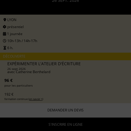
26 SEPT. 2026
LYON
présentiel
1 journée
10h-13h / 14h-17h
6 h.
DÉCOUVERTE
EXPÉRIMENTER L'ATELIER D'ÉCRITURE
26 sept 2026
avec
Catherine Berthelard
96 €
pour les particuliers
192 €
formation continue (
en savoir +
)
DEMANDER UN DEVIS
S'INSCRIRE EN LIGNE