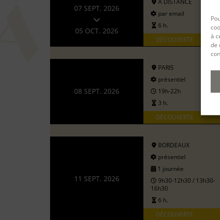
A DISTANCE
07 SEPT. 2026
par email
Pou
6 h.
coo
05 OCT. 2026
à c
DÉCOUVERTE
de 
con
PARIS
présentiel
08 SEPT. 2026
19h-22h
3 h.
DÉCOUVERTE
BORDEAUX
présentiel
1 journée
11 SEPT. 2026
9h30-12h30 / 13h30-
16h30
6 h.
DÉCOUVERTE