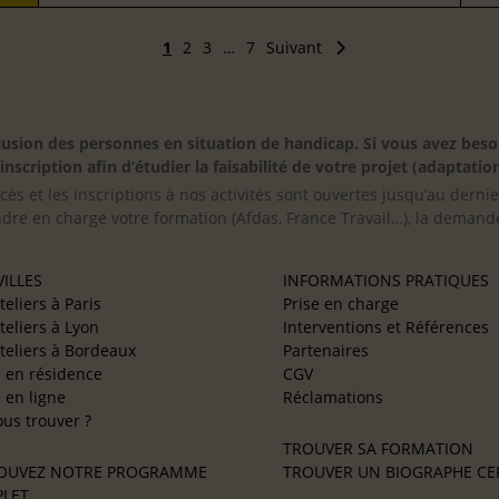
1
2
3
…
7
Suivant
inclusion des personnes en situation de handicap. Si vous avez 
scription afin d’étudier la faisabilité de votre projet (adaptation
cès et les inscriptions à nos activités sont ouvertes jusqu’au derni
ndre en charge votre formation (Afdas, France Travail…), la demande
ILLES
INFORMATIONS PRATIQUES
teliers à Paris
Prise en charge
teliers à Lyon
Interventions et Références
teliers à Bordeaux
Partenaires
e en résidence
CGV
e en ligne
Réclamations
us trouver ?
TROUVER SA FORMATION
OUVEZ NOTRE PROGRAMME
TROUVER UN BIOGRAPHE CER
LET