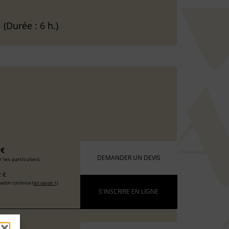
l
(Durée : 6 h.)
 €
DEMANDER UN DEVIS
 les particuliers
 €
ation continue (
en savoir +
)
S'INSCRIRE EN LIGNE