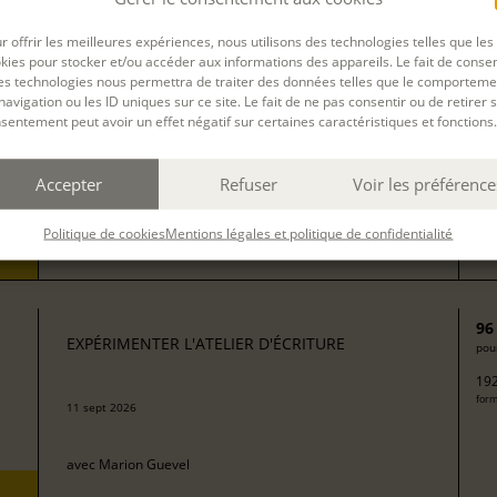
13
EXPÉRIMENTER L'ATELIER D'ÉCRITURE
pour
r offrir les meilleures expériences, nous utilisons des technologies telles que les
272
kies pour stocker et/ou accéder aux informations des appareils. Le fait de consen
form
avec
Isabelle Rossignol
es technologies nous permettra de traiter des données telles que le comporteme
navigation ou les ID uniques sur ce site. Le fait de ne pas consentir ou de retirer 
sentement peut avoir un effet négatif sur certaines caractéristiques et fonctions.
50
EXPÉRIMENTER L'ATELIER D'ÉCRITURE
pour
Accepter
Refuser
Voir les préférence
100
08 sept 2026
form
Politique de cookies
Mentions légales et politique de confidentialité
avec
Camille Berta
96
EXPÉRIMENTER L'ATELIER D'ÉCRITURE
pour
192
form
11 sept 2026
avec
Marion Guevel