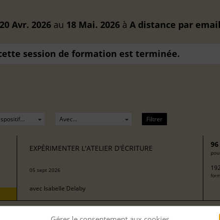
20 Avr. 2026
au
18 Mai. 2026
à
A distance
par emai
 cette session de formation est terminée.
Filtrer
96
EXPÉRIMENTER L'ATELIER D'ÉCRITURE
pour
192
05 sept 2026
form
avec
Isabelle Delaby
Gérer le consentement aux cookies