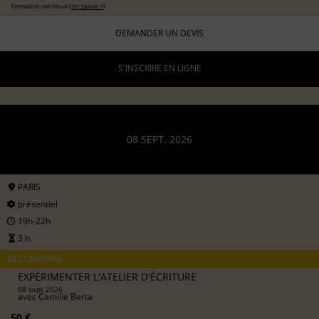
formation continue (
en savoir +
)
DEMANDER UN DEVIS
S'INSCRIRE EN LIGNE
08 SEPT. 2026
PARIS
présentiel
19h-22h
3 h.
DÉCOUVERTE
EXPÉRIMENTER L'ATELIER D'ÉCRITURE
08 sept 2026
avec
Camille Berta
50 €