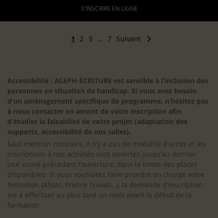
S'INSCRIRE EN LIGNE
1
2
3
…
7
Suivant
Accessibilité : ALEPH-ÉCRITURE est sensible à l’inclusion des
personnes en situation de handicap. Si vous avez besoin
d’un aménagement spécifique de programme, n’hésitez pas
à nous contacter en amont de votre inscription afin
d’étudier la faisabilité de votre projet (adaptation des
supports, accessibilité de nos salles).
Sauf mention contraire, il n’y a pas de modalité d’accès et les
inscriptions à nos activités sont ouvertes jusqu’au dernier
jour ouvré précédant l’ouverture, dans la limite des places
disponibles. Si vous souhaitez faire prendre en charge votre
formation (Afdas, France Travail…), la demande d’inscription
est à effectuer au plus tard un mois avant le début de la
formation.