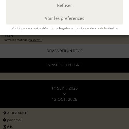
Refuser
EXPÉRIMENTER L'ATELIER D'ÉCRITURE
11 sept 2026
avec
Marion Guevel
Voir les préférences
96 €
pour les particuliers
Politique de cookies
Mentions légales et politique de confidentialité
192 €
formation continue (
en savoir +
)
DEMANDER UN DEVIS
S'INSCRIRE EN LIGNE
14 SEPT. 2026
12 OCT. 2026
A DISTANCE
par email
6 h.