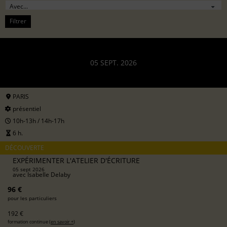
Filtrer
05 SEPT. 2026
PARIS
présentiel
10h-13h / 14h-17h
6 h.
DÉCOUVERTE
EXPÉRIMENTER L'ATELIER D'ÉCRITURE
05 sept 2026
avec
Isabelle Delaby
96 €
pour les particuliers
192 €
formation continue (
en savoir +
)