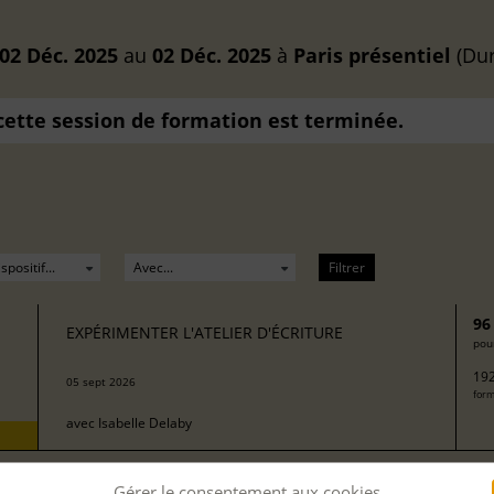
02 Déc. 2025
au
02 Déc. 2025
à
Paris
présentiel
(Dur
 cette session de formation est terminée.
Filtrer
96
EXPÉRIMENTER L'ATELIER D'ÉCRITURE
pour
192
05 sept 2026
form
avec
Isabelle Delaby
Gérer le consentement aux cookies