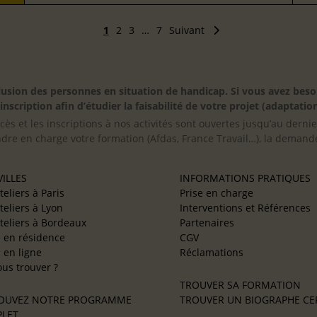
1
2
3
…
7
Suivant
inclusion des personnes en situation de handicap. Si vous avez 
scription afin d’étudier la faisabilité de votre projet (adaptation
cès et les inscriptions à nos activités sont ouvertes jusqu’au derni
ndre en charge votre formation (Afdas, France Travail…), la demande
ILLES
INFORMATIONS PRATIQUES
teliers à Paris
Prise en charge
teliers à Lyon
Interventions et Références
teliers à Bordeaux
Partenaires
e en résidence
CGV
e en ligne
Réclamations
us trouver ?
TROUVER SA FORMATION
OUVEZ NOTRE PROGRAMME
TROUVER UN BIOGRAPHE CER
LET