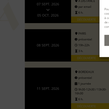
A DISTANCE
07 SEPT. 2026
par email
Pou
6 h.
coo
05 OCT. 2026
à c
DÉCOUVERTE
de 
con
PARIS
présentiel
08 SEPT. 2026
19h-22h
3 h.
DÉCOUVERTE
BORDEAUX
présentiel
1 journée
11 SEPT. 2026
9h30-12h30 / 13h30-
16h30
6 h.
DÉCOUVERTE