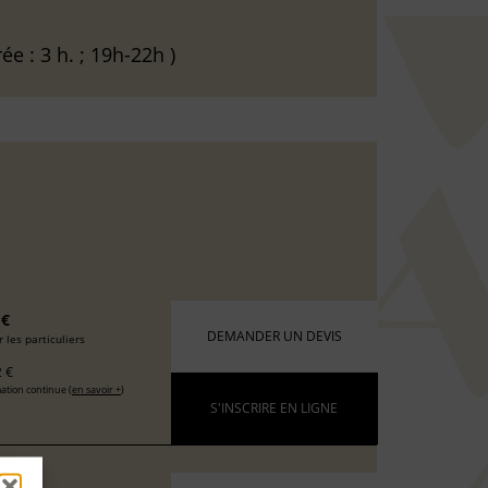
ée : 3 h. ; 19h-22h )
 €
DEMANDER UN DEVIS
 les particuliers
 €
ation continue (
en savoir +
)
S'INSCRIRE EN LIGNE