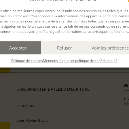
13
EXPÉRIMENTER L'ATELIER D'ÉCRITURE
pour
r offrir les meilleures expériences, nous utilisons des technologies telles que les
272
kies pour stocker et/ou accéder aux informations des appareils. Le fait de consen
form
avec
Isabelle Rossignol
es technologies nous permettra de traiter des données telles que le comporteme
navigation ou les ID uniques sur ce site. Le fait de ne pas consentir ou de retirer 
sentement peut avoir un effet négatif sur certaines caractéristiques et fonctions.
50
EXPÉRIMENTER L'ATELIER D'ÉCRITURE
pour
Accepter
Refuser
Voir les préférence
100
08 sept 2026
form
Politique de cookies
Mentions légales et politique de confidentialité
avec
Camille Berta
96
EXPÉRIMENTER L'ATELIER D'ÉCRITURE
pour
192
form
11 sept 2026
avec
Marion Guevel