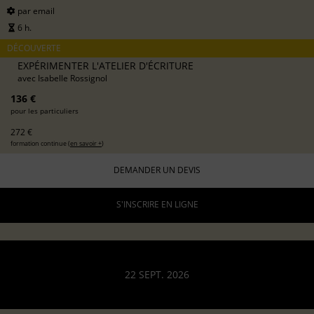
par email
6 h.
DÉCOUVERTE
EXPÉRIMENTER L'ATELIER D'ÉCRITURE
avec
Isabelle Rossignol
136 €
pour les particuliers
272 €
formation continue (
en savoir +
)
DEMANDER UN DEVIS
S'INSCRIRE EN LIGNE
22 SEPT. 2026