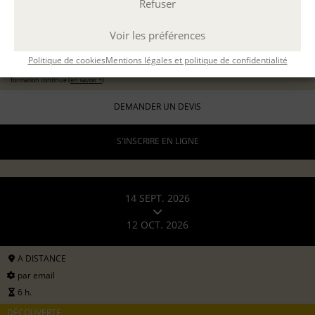
Refuser
11 sept 2026
avec
Marion Guevel
96 €
Voir les préférences
pour les particuliers
Politique de cookies
Mentions légales et politique de confidentialité
192 €
formation continue (
en savoir +
)
DEMANDER UN DEVIS
S'INSCRIRE EN LIGNE
14 SEPT. 2026
12 OCT. 2026
A DISTANCE
par email
6 h.
DÉCOUVERTE