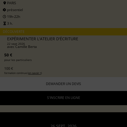
PARIS
présentiel
19h-22h
3 h.
DÉCOUVERTE
EXPÉRIMENTER L'ATELIER D'ÉCRITURE
22 sept 2026
avec
Camille Berta
50 €
pour les particuliers
100 €
formation continue (
en savoir +
)
DEMANDER UN DEVIS
S'INSCRIRE EN LIGNE
26 SEPT. 2026