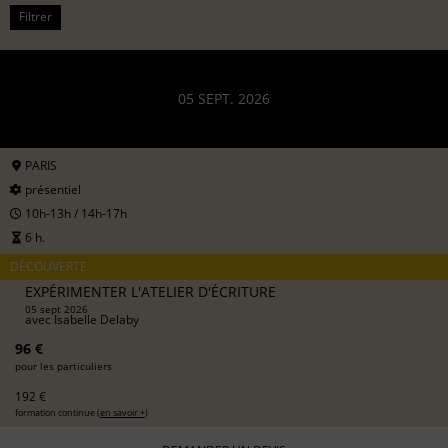
Filtrer
05 SEPT. 2026
PARIS
présentiel
10h-13h / 14h-17h
6 h.
DÉCOUVERTE
EXPÉRIMENTER L'ATELIER D'ÉCRITURE
05 sept 2026
avec
Isabelle Delaby
96 €
pour les particuliers
192 €
formation continue (
en savoir +
)