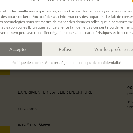
13
EXPÉRIMENTER L'ATELIER D'ÉCRITURE
pour
r offrir les meilleures expériences, nous utilisons des technologies telles que les
272
kies pour stocker et/ou accéder aux informations des appareils. Le fait de consen
form
avec
Isabelle Rossignol
es technologies nous permettra de traiter des données telles que le comporteme
navigation ou les ID uniques sur ce site. Le fait de ne pas consentir ou de retirer 
sentement peut avoir un effet négatif sur certaines caractéristiques et fonctions.
50
EXPÉRIMENTER L'ATELIER D'ÉCRITURE
pour
Accepter
Refuser
Voir les préférence
100
08 sept 2026
form
Politique de cookies
Mentions légales et politique de confidentialité
avec
Camille Berta
96
EXPÉRIMENTER L'ATELIER D'ÉCRITURE
pour
192
form
11 sept 2026
avec
Marion Guevel