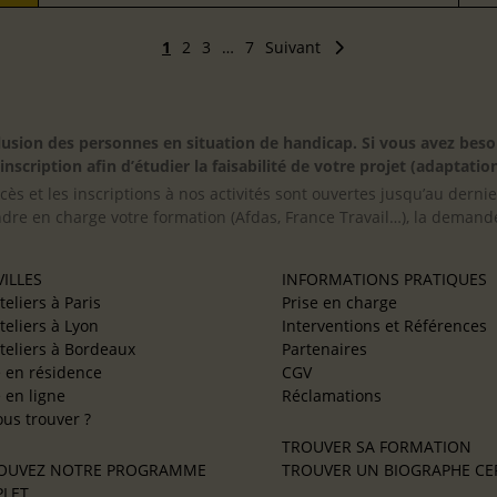
1
2
3
…
7
Suivant
inclusion des personnes en situation de handicap. Si vous avez 
scription afin d’étudier la faisabilité de votre projet (adaptation
cès et les inscriptions à nos activités sont ouvertes jusqu’au derni
ndre en charge votre formation (Afdas, France Travail…), la demande
ILLES
INFORMATIONS PRATIQUES
teliers à Paris
Prise en charge
teliers à Lyon
Interventions et Références
teliers à Bordeaux
Partenaires
e en résidence
CGV
e en ligne
Réclamations
us trouver ?
TROUVER SA FORMATION
OUVEZ NOTRE PROGRAMME
TROUVER UN BIOGRAPHE CER
LET