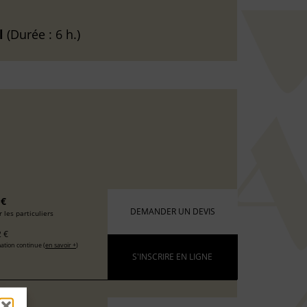
l
(Durée : 6 h.)
 €
DEMANDER UN DEVIS
 les particuliers
 €
ation continue (
en savoir +
)
S'INSCRIRE EN LIGNE