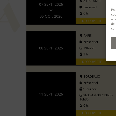
A DISTANCE
07 SEPT. 2026
par email
Pou
6 h.
coo
05 OCT. 2026
à c
DÉCOUVERTE
de 
con
PARIS
présentiel
08 SEPT. 2026
19h-22h
3 h.
DÉCOUVERTE
BORDEAUX
présentiel
1 journée
11 SEPT. 2026
9h30-12h30 / 13h30-
16h30
6 h.
DÉCOUVERTE