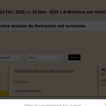
24 Fév. 2025
au
24 Mar. 2025
à
A distance
par emai
 cette session de formation est terminée.
Filtrer
96
EXPÉRIMENTER L'ATELIER D'ÉCRITURE
pour
192
05 sept 2026
form
avec
Isabelle Delaby
Gérer le consentement aux cookies