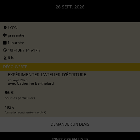
26 SEPT. 2026
LYON
présentiel
1 journée
10h-13h / 14h-17h
6 h.
DÉCOUVERTE
EXPÉRIMENTER L'ATELIER D'ÉCRITURE
26 sept 2026
avec
Catherine Berthelard
96 €
pour les particuliers
192 €
formation continue (
en savoir +
)
DEMANDER UN DEVIS
S'INSCRIRE EN LIGNE