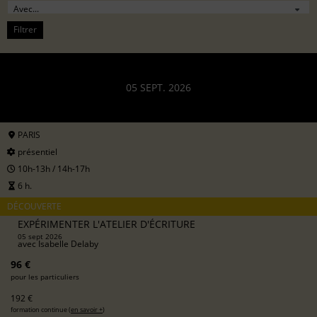
Filtrer
05 SEPT. 2026
PARIS
présentiel
10h-13h / 14h-17h
6 h.
DÉCOUVERTE
EXPÉRIMENTER L'ATELIER D'ÉCRITURE
05 sept 2026
avec
Isabelle Delaby
96 €
pour les particuliers
192 €
formation continue (
en savoir +
)