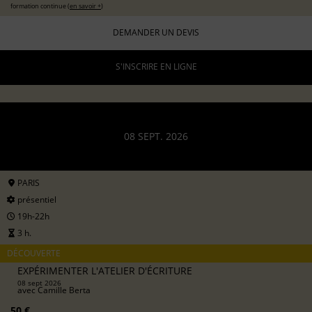
formation continue (
en savoir +
)
DEMANDER UN DEVIS
S'INSCRIRE EN LIGNE
08 SEPT. 2026
PARIS
présentiel
19h-22h
3 h.
DÉCOUVERTE
EXPÉRIMENTER L'ATELIER D'ÉCRITURE
08 sept 2026
avec
Camille Berta
50 €