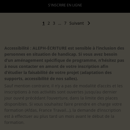
S'INSCRIRE EN LIGNE
1
2
3
…
7
Suivant
Accessibilité : ALEPH-ÉCRITURE est sensible à l’inclusion des
personnes en situation de handicap. Si vous avez besoin
d’un aménagement spécifique de programme, n’hésitez pas
à nous contacter en amont de votre inscription afin
d’étudier la faisabilité de votre projet (adaptation des
supports, accessibilité de nos salles).
Sauf mention contraire, il n’y a pas de modalité d’accès et les
inscriptions à nos activités sont ouvertes jusqu’au dernier
jour ouvré précédant l’ouverture, dans la limite des places
disponibles. Si vous souhaitez faire prendre en charge votre
formation (Afdas, France Travail…), la demande d’inscription
est à effectuer au plus tard un mois avant le début de la
formation.