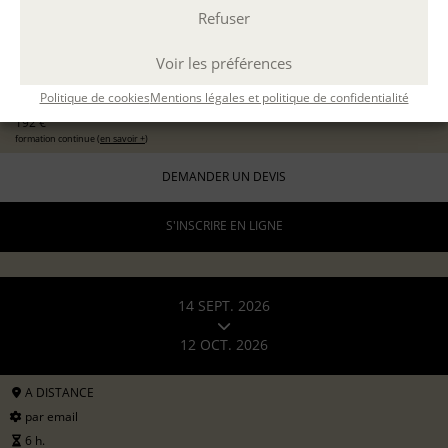
Refuser
EXPÉRIMENTER L'ATELIER D'ÉCRITURE
11 sept 2026
avec
Marion Guevel
Voir les préférences
96 €
pour les particuliers
Politique de cookies
Mentions légales et politique de confidentialité
192 €
formation continue (
en savoir +
)
DEMANDER UN DEVIS
S'INSCRIRE EN LIGNE
14 SEPT. 2026
12 OCT. 2026
A DISTANCE
par email
6 h.