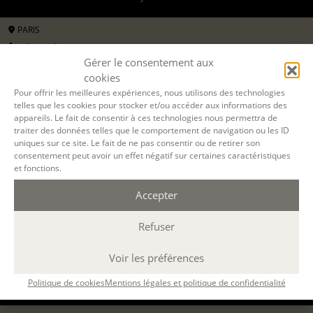
PARIS
présentiel
Gérer le consentement aux
10 mardis journées
cookies
10h-13h / 14h-17h
Pour offrir les meilleures expériences, nous utilisons des technologies
60 h.
telles que les cookies pour stocker et/ou accéder aux informations des
FABRIQUE DU MANUSCRIT
appareils. Le fait de consentir à ces technologies nous permettra de
traiter des données telles que le comportement de navigation ou les ID
ÉCRIRE DES NOUVELLES
uniques sur ce site. Le fait de ne pas consentir ou de retirer son
06 oct 2026, 10 nov 2026, 08 déc 2026, 12 jan 2027, 02 fév 2027, 09 mar 2027, 20
avr 2027, 18 mai 2027, 01 juin 2027, 29 juin 2027
consentement peut avoir un effet négatif sur certaines caractéristiques
avec
Annette Targowla
et fonctions.
1350 €
ou 3 x 450€
Accepter
pour les particuliers
2700 €
Refuser
formation continue (
en savoir +
)
DEMANDER UN DEVIS
Voir les préférences
Politique de cookies
Mentions légales et politique de confidentialité
S'INSCRIRE EN LIGNE