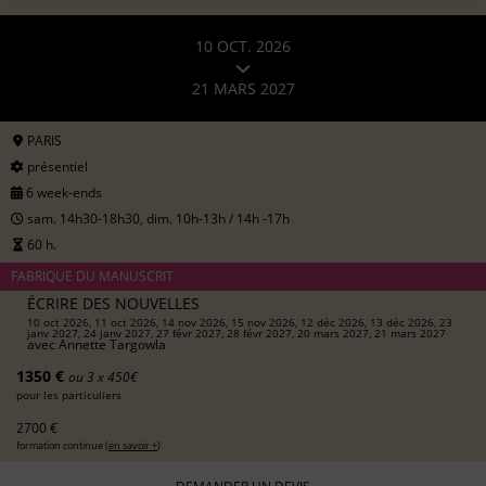
10 OCT. 2026
21 MARS 2027
PARIS
présentiel
6 week-ends
sam. 14h30-18h30, dim. 10h-13h / 14h -17h
60 h.
FABRIQUE DU MANUSCRIT
ÉCRIRE DES NOUVELLES
10 oct 2026, 11 oct 2026, 14 nov 2026, 15 nov 2026, 12 déc 2026, 13 déc 2026, 23
janv 2027, 24 janv 2027, 27 févr 2027, 28 févr 2027, 20 mars 2027, 21 mars 2027
avec
Annette Targowla
1350 €
ou 3 x 450€
pour les particuliers
2700 €
formation continue (
en savoir +
)