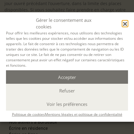
jour ouvré précédant l’ouverture, dans la limite des places
disponibles. Si vous souhaitez faire prendre en charge votre
formation (Afdas, France Travail…), la demande d’inscription
Gérer le consentement aux
est à effectuer au plus tard un mois avant le début de la
cookies
formation.
Pour offrir les meilleures expériences, nous utilisons des technologies
telles que les cookies pour stocker et/ou accéder aux informations des
NOS ATELIERS
appareils. Le fait de consentir à ces technologies nous permettra de
Découverte
traiter des données telles que le comportement de navigation ou les ID
L’école d’écriture
uniques sur ce site. Le fait de ne pas consentir ou de retirer son
La fabrique du manuscrit
consentement peut avoir un effet négatif sur certaines caractéristiques
Les stages pour artistes-auteurs
et fonctions.
Se former à la biographie
Se former à l’animation
Accepter
Refuser
NOS SERVICES
OFFRIR UN ATELIER
NOS VILLES
Voir les préférences
Nos ateliers à Paris
Politique de cookies
Mentions légales et politique de confidentialité
Nos ateliers à Lyon
Nos ateliers à Bordeaux
Écrire en résidence