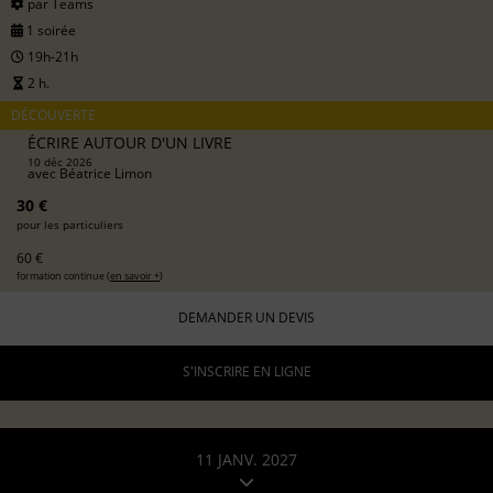
par Teams
1 soirée
19h-21h
2 h.
DÉCOUVERTE
ÉCRIRE AUTOUR D'UN LIVRE
10 déc 2026
avec
Béatrice Limon
30 €
pour les particuliers
60 €
formation continue (
en savoir +
)
DEMANDER UN DEVIS
S'INSCRIRE EN LIGNE
11 JANV. 2027