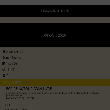
S'INSCRIRE EN LIGNE
08 OCT. 2026
A DISTANCE
par Teams
1 soirée
19h-21h
2 h.
DÉCOUVERTE
ÉCRIRE AUTOUR D'UN LIVRE
à partir de “L’Affaire de la rue Transnonain” de Jérôme Chantreau (éd. La Tribu,
janvier 2025)
avec
Béatrice Limon
30 €
pour les particuliers