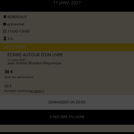
11 JANV. 2027
BORDEAUX
présentiel
11h30-13h30
2 h.
DÉCOUVERTE
ÉCRIRE AUTOUR D'UN LIVRE
11 janv 2027
avec
Arlette Mondon-Neycensas
30 €
pour les particuliers
60 €
formation continue (
en savoir +
)
DEMANDER UN DEVIS
S'INSCRIRE EN LIGNE