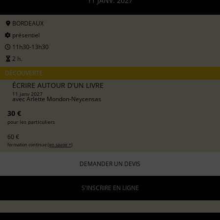
11 JANV. 2027
BORDEAUX
présentiel
11h30-13h30
2 h.
DÉCOUVERTE
ÉCRIRE AUTOUR D'UN LIVRE
11 janv 2027
avec
Arlette Mondon-Neycensas
30 €
pour les particuliers
60 €
formation continue (
en savoir +
)
DEMANDER UN DEVIS
S'INSCRIRE EN LIGNE