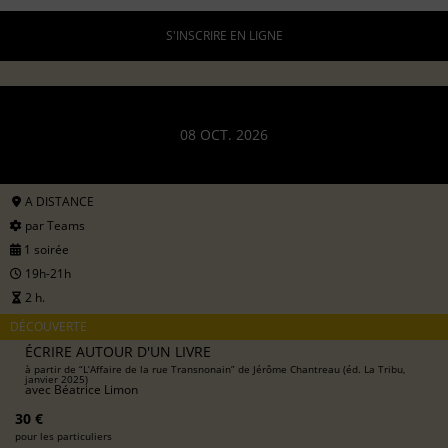
S'INSCRIRE EN LIGNE
08 OCT. 2026
A DISTANCE
par Teams
1 soirée
19h-21h
2 h.
DÉCOUVERTE
ÉCRIRE AUTOUR D'UN LIVRE
à partir de “L’Affaire de la rue Transnonain” de Jérôme Chantreau (éd. La Tribu,
janvier 2025)
avec
Béatrice Limon
30 €
pour les particuliers