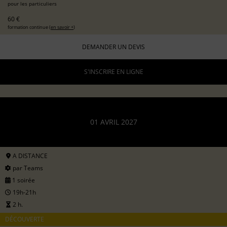
pour les particuliers
60 €
formation continue (
en savoir +
)
DEMANDER UN DEVIS
S'INSCRIRE EN LIGNE
01 AVRIL 2027
A DISTANCE
par Teams
1 soirée
19h-21h
2 h.
DÉCOUVERTE