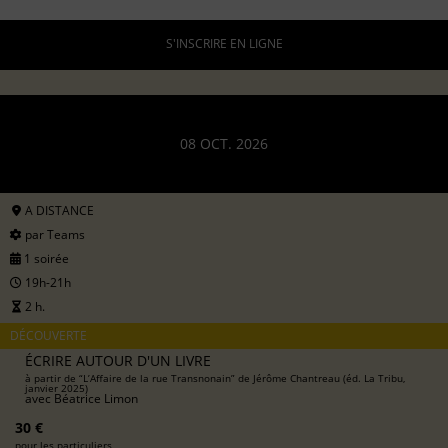
S'INSCRIRE EN LIGNE
08 OCT. 2026
A DISTANCE
par Teams
1 soirée
19h-21h
2 h.
DÉCOUVERTE
ÉCRIRE AUTOUR D'UN LIVRE
à partir de “L’Affaire de la rue Transnonain” de Jérôme Chantreau (éd. La Tribu,
janvier 2025)
avec
Béatrice Limon
30 €
pour les particuliers