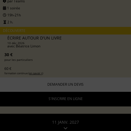
par Teams
1 soirée
19h-21h
2 h.
DÉCOUVERTE
ÉCRIRE AUTOUR D'UN LIVRE
10 déc 2026
avec
Béatrice Limon
30 €
pour les particuliers
60 €
formation continue (
en savoir +
)
DEMANDER UN DEVIS
S'INSCRIRE EN LIGNE
11 JANV. 2027