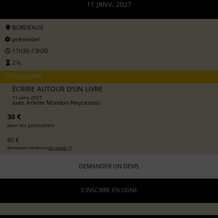
11 JANV. 2027
BORDEAUX
présentiel
11h30-13h30
2 h.
DÉCOUVERTE
ÉCRIRE AUTOUR D'UN LIVRE
11 janv 2027
avec
Arlette Mondon-Neycensas
30 €
pour les particuliers
60 €
formation continue (
en savoir +
)
DEMANDER UN DEVIS
S'INSCRIRE EN LIGNE