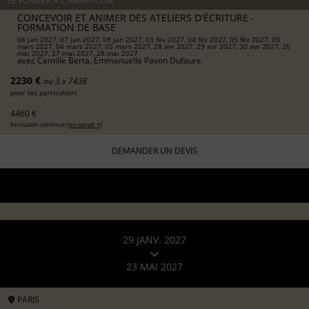
SE FORMER À L'ANIMATION
CONCEVOIR ET ANIMER DES ATELIERS D'ÉCRITURE -
FORMATION DE BASE
06 jan 2027, 07 jan 2027, 08 jan 2027, 03 fév 2027, 04 fév 2027, 05 fév 2027, 03
mars 2027, 04 mars 2027, 05 mars 2027, 28 avr 2027, 29 avr 2027, 30 avr 2027, 26
mai 2027, 27 mai 2027, 28 mai 2027
avec
Camille Berta, Emmanuelle Pavon Dufaure
2230 €
ou 3 x 743€
pour les particuliers
4460 €
formation continue (
en savoir +
)
DEMANDER UN DEVIS
29 JANV. 2027
23 MAI 2027
PARIS