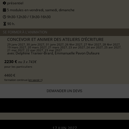
présentiel
5 modules en vendredi, samedi, dimanche
9h30-12h30 / 13h30-16h30
90 h.
SE FORMER À L'ANIMATION
CONCEVOIR ET ANIMER DES ATELIERS D'ÉCRITURE
29 janv 2027, 30 janv 2027, 31 janv 2027, 26 févr 2027, 27 févr 2027, 28 févr 2027,
19 mars 2027, 20 mars 2027, 21 mars 2027, 23 avr 2027, 24 avr 2027, 25 avr 2027,
21 mai 2027, 22 mai 2027, 23 mai 2027
avec
Delphine Tranier-Brard, Emmanuelle Pavon Dufaure
2230 €
ou 3 x 743€
pour les particuliers
4460 €
formation continue (
en savoir +
)
DEMANDER UN DEVIS
17 JUIN 2027