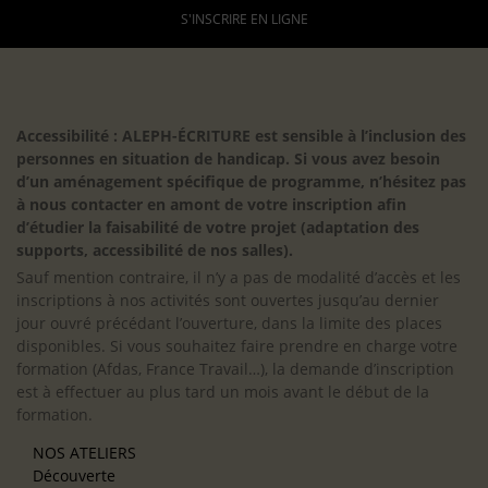
S'INSCRIRE EN LIGNE
Accessibilité : ALEPH-ÉCRITURE est sensible à l’inclusion des
personnes en situation de handicap. Si vous avez besoin
d’un aménagement spécifique de programme, n’hésitez pas
à nous contacter en amont de votre inscription afin
d’étudier la faisabilité de votre projet (adaptation des
supports, accessibilité de nos salles).
Sauf mention contraire, il n’y a pas de modalité d’accès et les
inscriptions à nos activités sont ouvertes jusqu’au dernier
jour ouvré précédant l’ouverture, dans la limite des places
disponibles. Si vous souhaitez faire prendre en charge votre
formation (Afdas, France Travail…), la demande d’inscription
est à effectuer au plus tard un mois avant le début de la
formation.
NOS ATELIERS
Découverte