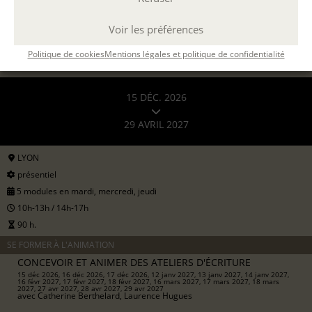
DEMANDER UN DEVIS
Voir les préférences
Politique de cookies
Mentions légales et politique de confidentialité
15 DÉC. 2026
29 AVRIL 2027
LYON
présentiel
5 modules en mardi, mercredi, jeudi
10h-13h / 14h-17h
90 h.
SE FORMER À L'ANIMATION
CONCEVOIR ET ANIMER DES ATELIERS D'ÉCRITURE
15 déc 2026, 16 déc 2026, 17 déc 2026, 12 janv 2027, 13 janv 2027, 14 janv 2027,
16 févr 2027, 17 févr 2027, 18 févr 2027, 16 mars 2027, 17 mars 2027, 18 mars
2027, 27 avr 2027, 28 avr 2027, 29 avr 2027
avec
Catherine Berthelard, Laurence Hugues