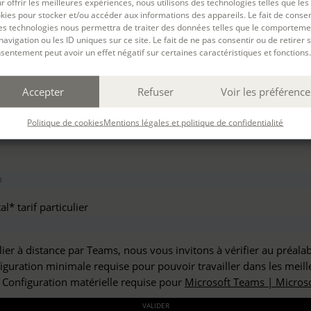
r offrir les meilleures expériences, nous utilisons des technologies telles que les
haitez vous inscrire à :
kies pour stocker et/ou accéder aux informations des appareils. Le fait de consen
es technologies nous permettra de traiter des données telles que le comporteme
navigation ou les ID uniques sur ce site. Le fait de ne pas consentir ou de retirer 
sentement peut avoir un effet négatif sur certaines caractéristiques et fonctions.
but*
Accepter
Refuser
Voir les préférence
*
Politique de cookies
Mentions légales et politique de confidentialité
l* tarif particulier
lier à distance par Teams, nous vous invitons à vérifier au préala
figuration minimale requise pour pouvoir travailler dans les meill
: Configuration matérielle requise pour
Microsoft Teams | Microso