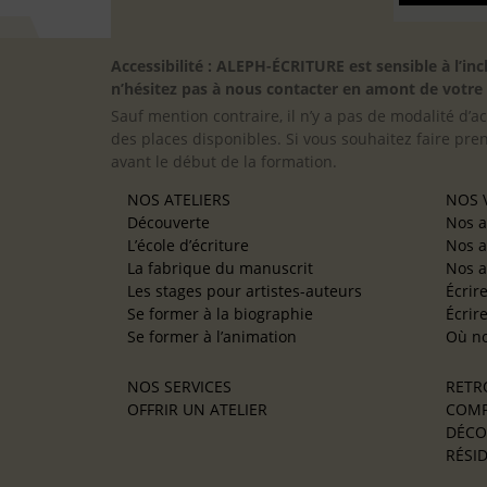
Accessibilité : ALEPH-ÉCRITURE est sensible à l’
n’hésitez pas à nous contacter en amont de votre in
Sauf mention contraire, il n’y a pas de modalité d’ac
des places disponibles. Si vous souhaitez faire pre
avant le début de la formation.
NOS ATELIERS
NOS V
Découverte
Nos a
L’école d’écriture
Nos a
La fabrique du manuscrit
Nos a
Les stages pour artistes-auteurs
Écrir
Se former à la biographie
Écrir
Se former à l’animation
Où no
NOS SERVICES
RETR
OFFRIR UN ATELIER
COMP
DÉCO
RÉSID