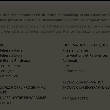
inclusion des personnes en situation de handicap. Si vous avez 
scription afin d’étudier la faisabilité de votre projet (adaptation
cès et les inscriptions à nos activités sont ouvertes jusqu’au derni
ndre en charge votre formation (Afdas, France Travail…), la demande
ILLES
INFORMATIONS PRATIQUES
teliers à Paris
Prise en charge
teliers à Lyon
Interventions et Références
teliers à Bordeaux
Partenaires
e en résidence
CGV
e en ligne
Réclamations
us trouver ?
TROUVER SA FORMATION
OUVEZ NOTRE PROGRAMME
TROUVER UN BIOGRAPHE CER
LET
UVREZ NOTRE PROGRAMME
SE CONNECTER
ENTIEL 2026