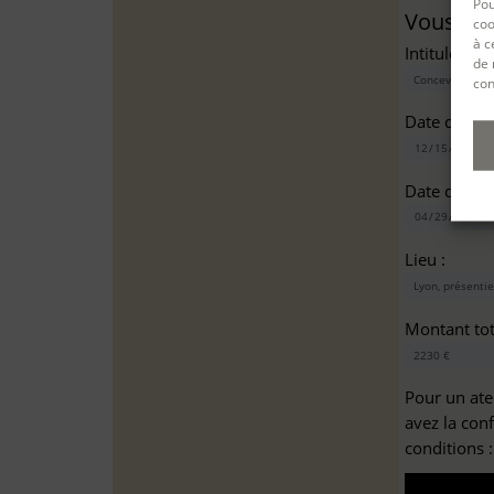
Pou
Vous sou
coo
à c
Intitulé(s)*
de 
con
Date de dé
Date de fin
Lieu :
Montant tota
Pour un ate
avez la con
conditions 