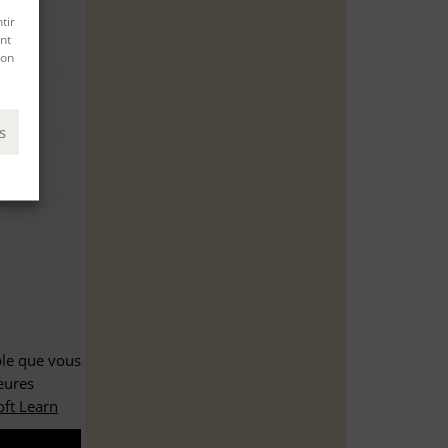
tir
nt
son
s
ble que vous
eures
ft Learn