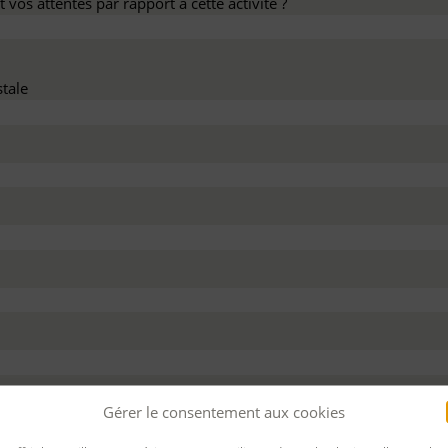
 vos attentes par rapport à cette activité ?
tale
dez ce devis :
Gérer le consentement aux cookies
 personnel
Pour bénéficier d’un financement