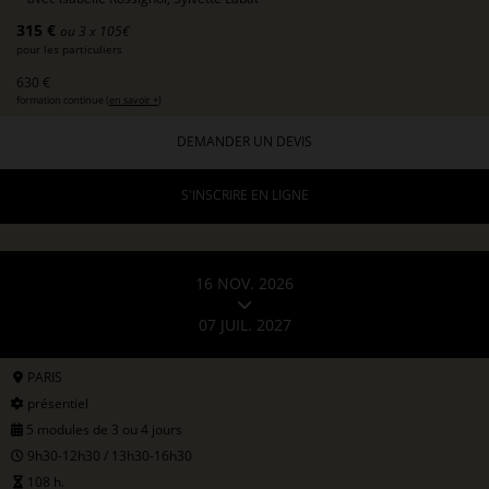
315 €
ou 3 x 105€
pour les particuliers
630 €
formation continue (
en savoir +
)
DEMANDER UN DEVIS
S'INSCRIRE EN LIGNE
16 NOV. 2026
07 JUIL. 2027
PARIS
présentiel
5 modules de 3 ou 4 jours
9h30-12h30 / 13h30-16h30
108 h.