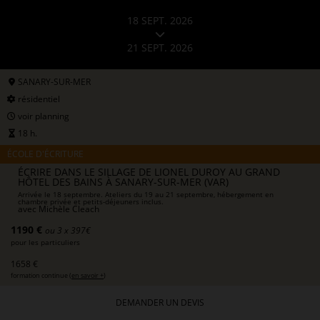
18 SEPT. 2026
21 SEPT. 2026
SANARY-SUR-MER
résidentiel
voir planning
18 h.
ÉCOLE D'ÉCRITURE
ÉCRIRE DANS LE SILLAGE DE LIONEL DUROY AU GRAND
HÔTEL DES BAINS À SANARY-SUR-MER (VAR)
Arrivée le 18 septembre. Ateliers du 19 au 21 septembre, hébergement en
chambre privée et petits-déjeuners inclus.
avec
Michèle Cleach
1190 €
ou 3 x 397€
pour les particuliers
1658 €
formation continue (
en savoir +
)
DEMANDER UN DEVIS