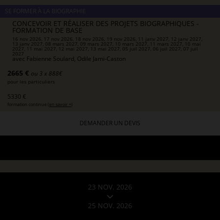
SE FORMER À LA BIOGRAPHIE
CONCEVOIR ET RÉALISER DES PROJETS BIOGRAPHIQUES -
FORMATION DE BASE
16 nov 2026, 17 nov 2026, 18 nov 2026, 19 nov 2026, 11 janv 2027, 12 janv 2027,
13 janv 2027, 08 mars 2027, 09 mars 2027, 10 mars 2027, 11 mars 2027, 10 mai
2027, 11 mai 2027, 12 mai 2027, 13 mai 2027, 05 juil 2027, 06 juil 2027, 07 juil
2027
avec
Fabienne Soulard, Odile Jami-Caston
2665 €
ou 3 x 888€
pour les particuliers
5330 €
formation continue (
en savoir +
)
DEMANDER UN DEVIS
23 NOV. 2026
25 NOV. 2026