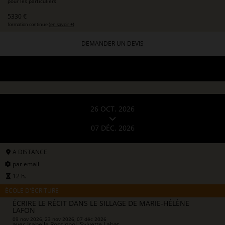
pour les particuliers
5330 €
formation continue (
en savoir +
)
DEMANDER UN DEVIS
26 OCT. 2026
07 DÉC. 2026
A DISTANCE
par email
12 h.
ÉCOLE D'ÉCRITURE
ÉCRIRE LE RÉCIT DANS LE SILLAGE DE MARIE-HÉLÈNE
LAFON
09 nov 2026, 23 nov 2026, 07 déc 2026
avec
Isabelle Rossignol, Sylvette Labat