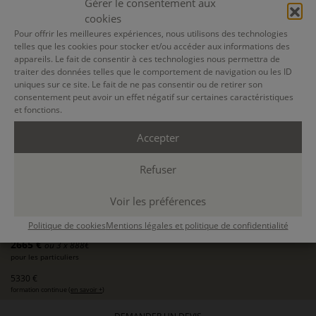
Gérer le consentement aux
18 JANV. 2027
cookies
08 SEPT. 2027
Pour offrir les meilleures expériences, nous utilisons des technologies
telles que les cookies pour stocker et/ou accéder aux informations des
appareils. Le fait de consentir à ces technologies nous permettra de
PARIS
traiter des données telles que le comportement de navigation ou les ID
présentiel
uniques sur ce site. Le fait de ne pas consentir ou de retirer son
consentement peut avoir un effet négatif sur certaines caractéristiques
5 modules de 3 ou 4 jours
et fonctions.
9h30-12h30 / 13h30-16h30
108 h.
Accepter
SE FORMER À LA BIOGRAPHIE
Refuser
CONCEVOIR ET RÉALISER DES PROJETS BIOGRAPHIQUES -
FORMATION DE BASE
18 janv 2027, 19 janv 2027, 20 janv 2027, 21 janv 2027, 15 mars 2027, 16 mars
Voir les préférences
2027, 17 mars 2027, 10 mai 2027, 11 mai 2027, 12 mai 2027, 13 mai 2027, 05 juil
2027, 06 juil 2027, 07 juil 2027, 08 juil 2027, 06 sept 2027, 07 sept 2027, 08 sept
2027
avec
Lucile Métout, Odile Jami-Caston
Politique de cookies
Mentions légales et politique de confidentialité
2665 €
ou 3 x 888€
pour les particuliers
5330 €
formation continue (
en savoir +
)