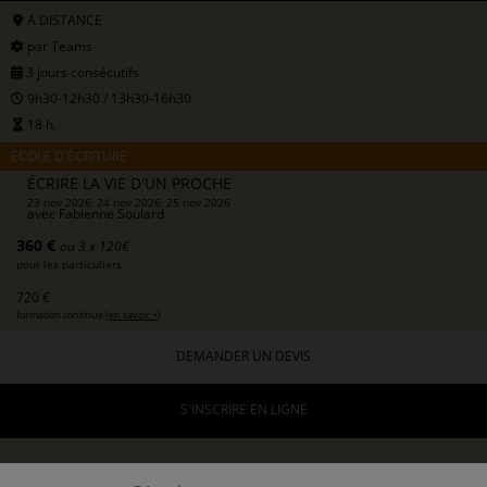
A DISTANCE
par Teams
3 jours consécutifs
9h30-12h30 / 13h30-16h30
18 h.
ÉCOLE D'ÉCRITURE
ÉCRIRE LA VIE D'UN PROCHE
23 nov 2026, 24 nov 2026, 25 nov 2026
avec
Fabienne Soulard
360 €
ou 3 x 120€
pour les particuliers
720 €
formation continue (
en savoir +
)
DEMANDER UN DEVIS
S'INSCRIRE EN LIGNE