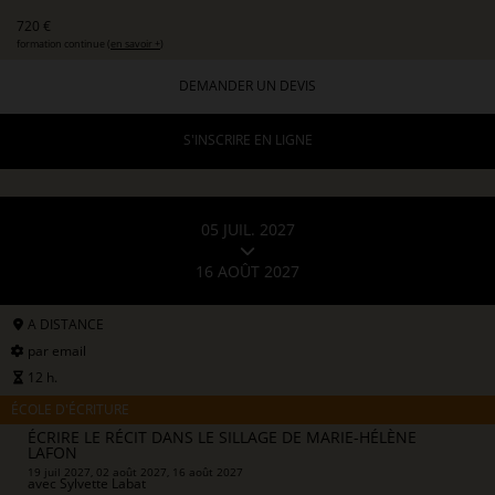
720 €
formation continue (
en savoir +
)
DEMANDER UN DEVIS
S'INSCRIRE EN LIGNE
05 JUIL. 2027
16 AOÛT 2027
A DISTANCE
par email
12 h.
ÉCOLE D'ÉCRITURE
ÉCRIRE LE RÉCIT DANS LE SILLAGE DE MARIE-HÉLÈNE
LAFON
19 juil 2027, 02 août 2027, 16 août 2027
avec
Sylvette Labat