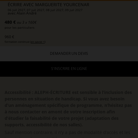
ÉCRIRE AVEC MARGUERITE YOURCENAR
06 juil 2027, 07 juil 2027, 08 juil 2027, 09 juil 2027
avec
Alain André
480 €
ou 3 x 160€
pour les particuliers
960 €
formation continue (
en savoir +
)
DEMANDER UN DEVIS
S'INSCRIRE EN LIGNE
Accessibilité : ALEPH-ÉCRITURE est sensible à l’inclusion des
personnes en situation de handicap. Si vous avez besoin
d’un aménagement spécifique de programme, n’hésitez pas
à nous contacter en amont de votre inscription afin
d’étudier la faisabilité de votre projet (adaptation des
supports, accessibilité de nos salles).
Sauf mention contraire, il n’y a pas de modalité d’accès et les