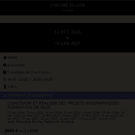
S'INSCRIRE EN LIGNE
Complet
12 OCT. 2026
16 JUIN 2027
PARIS
présentiel
5 modules de 3 ou 4 jours
9h30-12h30 / 13h30-16h30
108 h.
SE FORMER À LA BIOGRAPHIE
CONCEVOIR ET RÉALISER DES PROJETS BIOGRAPHIQUES -
FORMATION DE BASE
12 oct 2026, 13 oct 2026, 14 oct 2026, 15 oct 2026, 14 déc 2026, 15 déc 2026, 16
déc 2026, 22 févr 2027, 23 févr 2027, 24 févr 2027, 25 févr 2027, 19 avr 2027, 20
avr 2027, 21 avr 2027, 22 avr 2027, 14 juin 2027, 15 juin 2027, 16 juin 2027
avec
Blandine Bricka, Fabienne Soulard
2665 €
ou 3 x 888€