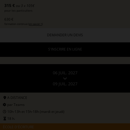
315 €
ou 3 x 105€
pour les particuliers
630 €
formation continue (
en savoir +
)
DEMANDER UN DEVIS
S'INSCRIRE EN LIGNE
06 JUIL. 2027
09 JUIL. 2027
A DISTANCE
par Teams
10h-13h et 15h-18h (mardi et jeudi)
18 h.
ÉCOLE D'ÉCRITURE