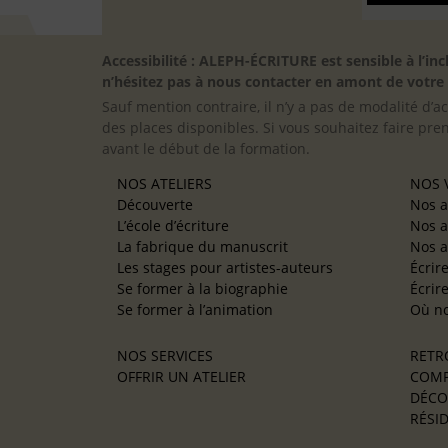
Accessibilité : ALEPH-ÉCRITURE est sensible à l’
n’hésitez pas à nous contacter en amont de votre in
Sauf mention contraire, il n’y a pas de modalité d’ac
des places disponibles. Si vous souhaitez faire pre
avant le début de la formation.
NOS ATELIERS
NOS V
Découverte
Nos a
L’école d’écriture
Nos a
La fabrique du manuscrit
Nos a
Les stages pour artistes-auteurs
Écrir
Se former à la biographie
Écrir
Se former à l’animation
Où no
NOS SERVICES
RETR
OFFRIR UN ATELIER
COMP
DÉCO
RÉSID