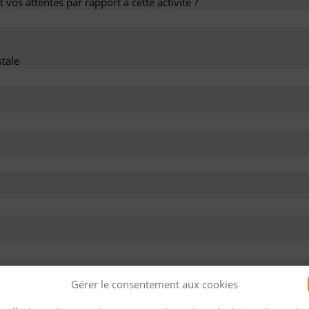
 vos attentes par rapport à cette activité ?
tale
dez ce devis :
Gérer le consentement aux cookies
 personnel
Pour bénéficier d’un financement