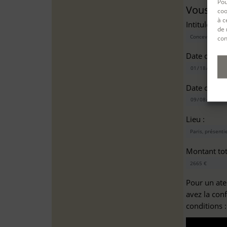
Pou
Vous sou
coo
à c
Intitulé(s)*
de 
con
Date de dé
Date de fin
Lieu :
Montant tota
Pour un ate
avez la con
conditions 