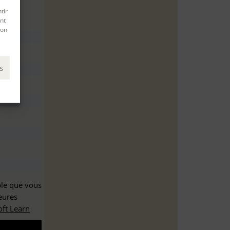
tir
nt
son
s
ble que vous
eures
ft Learn