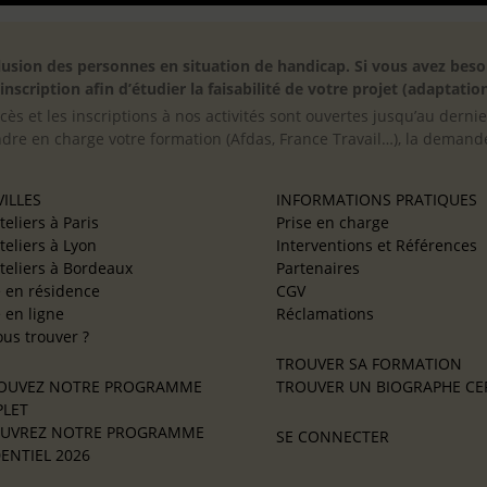
inclusion des personnes en situation de handicap. Si vous avez 
scription afin d’étudier la faisabilité de votre projet (adaptation
cès et les inscriptions à nos activités sont ouvertes jusqu’au derni
ndre en charge votre formation (Afdas, France Travail…), la demande
ILLES
INFORMATIONS PRATIQUES
teliers à Paris
Prise en charge
teliers à Lyon
Interventions et Références
teliers à Bordeaux
Partenaires
e en résidence
CGV
e en ligne
Réclamations
us trouver ?
TROUVER SA FORMATION
OUVEZ NOTRE PROGRAMME
TROUVER UN BIOGRAPHE CER
LET
UVREZ NOTRE PROGRAMME
SE CONNECTER
ENTIEL 2026