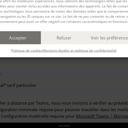
r offrir les meilleures expériences, nous utilisons des technologies telles que les
haitez vous inscrire à :
kies pour stocker et/ou accéder aux informations des appareils. Le fait de consen
es technologies nous permettra de traiter des données telles que le comporteme
navigation ou les ID uniques sur ce site. Le fait de ne pas consentir ou de retirer 
sentement peut avoir un effet négatif sur certaines caractéristiques et fonctions.
but*
Accepter
Refuser
Voir les préférence
*
Politique de cookies
Mentions légales et politique de confidentialité
l* tarif particulier
lier à distance par Teams, nous vous invitons à vérifier au préala
figuration minimale requise pour pouvoir travailler dans les meill
: Configuration matérielle requise pour
Microsoft Teams | Microso