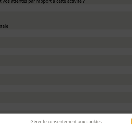
 vos attentes par rapport à cette activité ?
tale
dez ce devis :
Gérer le consentement aux cookies
 personnel
Pour bénéficier d’un financement