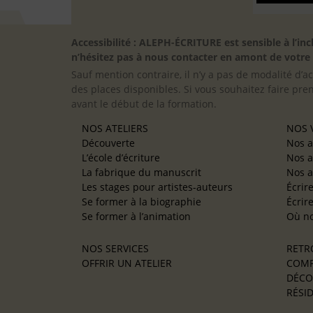
Accessibilité : ALEPH-ÉCRITURE est sensible à l’
n’hésitez pas à nous contacter en amont de votre in
Sauf mention contraire, il n’y a pas de modalité d’ac
des places disponibles. Si vous souhaitez faire pre
avant le début de la formation.
NOS ATELIERS
NOS V
Découverte
Nos a
L’école d’écriture
Nos a
La fabrique du manuscrit
Nos a
Les stages pour artistes-auteurs
Écrir
Se former à la biographie
Écrir
Se former à l’animation
Où no
NOS SERVICES
RETR
OFFRIR UN ATELIER
COMP
DÉCO
RÉSID