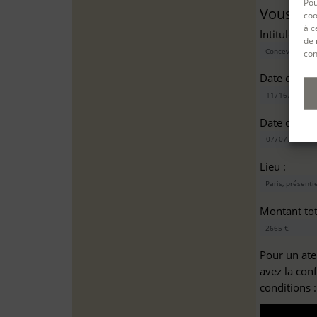
Pou
Vous sou
coo
à c
Intitulé(s)*
de 
con
Date de dé
Date de fin
Lieu :
Montant tota
Pour un ate
avez la con
conditions 