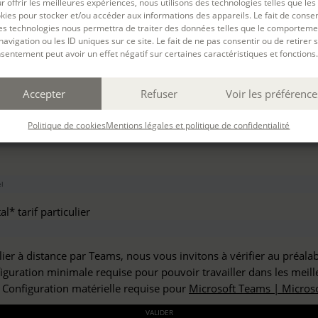
r offrir les meilleures expériences, nous utilisons des technologies telles que les
haitez vous inscrire à :
kies pour stocker et/ou accéder aux informations des appareils. Le fait de consen
es technologies nous permettra de traiter des données telles que le comporteme
navigation ou les ID uniques sur ce site. Le fait de ne pas consentir ou de retirer 
sentement peut avoir un effet négatif sur certaines caractéristiques et fonctions.
but*
Accepter
Refuser
Voir les préférence
*
Politique de cookies
Mentions légales et politique de confidentialité
l* tarif particulier
lier à distance par Teams, nous vous invitons à vérifier au préala
figuration minimale requise pour pouvoir travailler dans les meill
: Configuration matérielle requise pour
Microsoft Teams | Microso