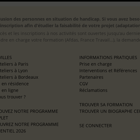
inclusion des personnes en situation de handicap. Si vous avez 
scription afin d’étudier la faisabilité de votre projet (adaptation
cès et les inscriptions à nos activités sont ouvertes jusqu’au derni
ndre en charge votre formation (Afdas, France Travail…), la demande
ILLES
INFORMATIONS PRATIQUES
teliers à Paris
Prise en charge
teliers à Lyon
Interventions et Références
teliers à Bordeaux
Partenaires
e en résidence
CGV
e en ligne
Réclamations
us trouver ?
TROUVER SA FORMATION
OUVEZ NOTRE PROGRAMME
TROUVER UN BIOGRAPHE CER
LET
UVREZ NOTRE PROGRAMME
SE CONNECTER
ENTIEL 2026