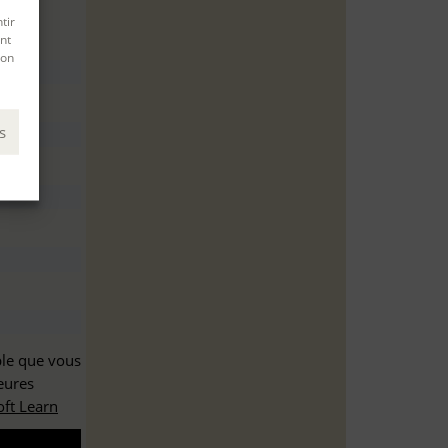
tir
nt
son
s
ble que vous
eures
ft Learn