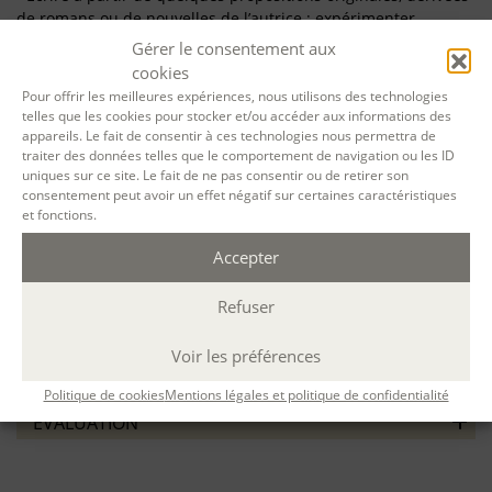
de romans ou de nouvelles de l’autrice ; expérimenter
diverses possibilités auxquelles ouvrent ces textes
Gérer le consentement aux
- Frayer les voies d’un possible projet personnel dans le
cookies
domaine (argument, thème, mode de traitement)
Pour offrir les meilleures expériences, nous utilisons des technologies
- Échanger : sur les textes ayant émergé ; sur le projet et le
telles que les cookies pour stocker et/ou accéder aux informations des
processus d’écriture impliqué
appareils. Le fait de consentir à ces technologies nous permettra de
traiter des données telles que le comportement de navigation ou les ID
PRÉREQUIS / ORIENTATION
uniques sur ce site. Le fait de ne pas consentir ou de retirer son
consentement peut avoir un effet négatif sur certaines caractéristiques
et fonctions.
Le stage est destiné aux participants ayant si possible suivi la
Formation générale à l’écriture littéraire d’Aleph-Écriture. À
Accepter
défaut, contactez-nous.
Refuser
CONTENU
Voir les préférences
MÉTHODES PÉDAGOGIQUES
Politique de cookies
Mentions légales et politique de confidentialité
ÉVALUATION