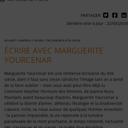
PARTAGER
Dernière mise à jour : 22/05/2026
accueil
>
ateliers
>
école
>
les ateliers à la carte
ÉCRIRE AVEC MARGUERITE
YOURCENAR
Marguerite Yourcenar est une immense écrivaine du XXe
siècle, dont il faut sans cesse rafraîchir l’image tant on a tenté
de la faire oublier – mais vous avez peut-être déjà lu
Comment torpiller l’écriture des femmes, de Joanna Russ.
Pourtant, avant beaucoup d’autres, Marguerite Yourcenar a
célébré la liberté d’aimer, défendu l’écologie et la biodiversité.
L’œuvre, riche, se noue autour de quelques thèmes essentiels
: la passion impossible, la vie repensée à la lumière
paradoxale de la mort prochaine, le temps remonté, l’actualité
des classiques et du passé ; la quête d’un équilibre