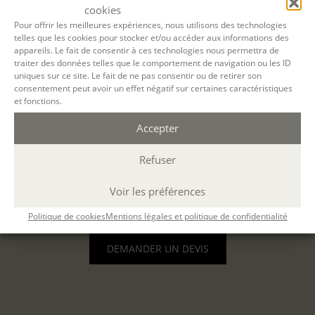
cookies
ÉVALUATION
Pour offrir les meilleures expériences, nous utilisons des technologies
telles que les cookies pour stocker et/ou accéder aux informations des
appareils. Le fait de consentir à ces technologies nous permettra de
traiter des données telles que le comportement de navigation ou les ID
uniques sur ce site. Le fait de ne pas consentir ou de retirer son
consentement peut avoir un effet négatif sur certaines caractéristiques
et fonctions.
VOTRE SESSION :
Accepter
Concevoir et réaliser des projets
Refuser
biographiques - Formation de base
du
16
Nov. 2026
au
07 Juil. 2027
à
Paris
présentiel
Voir les préférences
(Durée : 108 h. ; 9h30-12h30 / 13h30-16h30 )
Politique de cookies
Mentions légales et politique de confidentialité
DEMANDER UN DEVIS