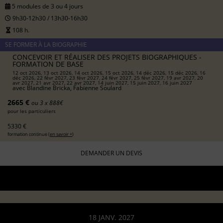
5 modules de 3 ou 4 jours
9h30-12h30 / 13h30-16h30
108 h.
SE FORMER À LA BIOGRAPHIE
CONCEVOIR ET RÉALISER DES PROJETS BIOGRAPHIQUES -
FORMATION DE BASE
12 oct 2026, 13 oct 2026, 14 oct 2026, 15 oct 2026, 14 déc 2026, 15 déc 2026, 16
déc 2026, 22 févr 2027, 23 févr 2027, 24 févr 2027, 25 févr 2027, 19 avr 2027, 20
avr 2027, 21 avr 2027, 22 avr 2027, 14 juin 2027, 15 juin 2027, 16 juin 2027
avec
Blandine Bricka, Fabienne Soulard
2665 €
ou 3 x 888€
pour les particuliers
5330 €
formation continue (
en savoir +
)
DEMANDER UN DEVIS
18 JANV. 2027