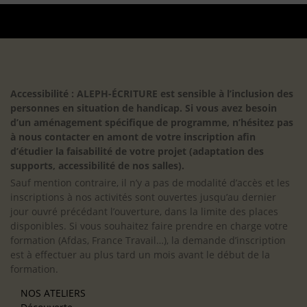
Accessibilité : ALEPH-ÉCRITURE est sensible à l’inclusion des
personnes en situation de handicap. Si vous avez besoin
d’un aménagement spécifique de programme, n’hésitez pas
à nous contacter en amont de votre inscription afin
d’étudier la faisabilité de votre projet (adaptation des
supports, accessibilité de nos salles).
Sauf mention contraire, il n’y a pas de modalité d’accès et les
inscriptions à nos activités sont ouvertes jusqu’au dernier
jour ouvré précédant l’ouverture, dans la limite des places
disponibles. Si vous souhaitez faire prendre en charge votre
formation (Afdas, France Travail…), la demande d’inscription
est à effectuer au plus tard un mois avant le début de la
formation.
NOS ATELIERS