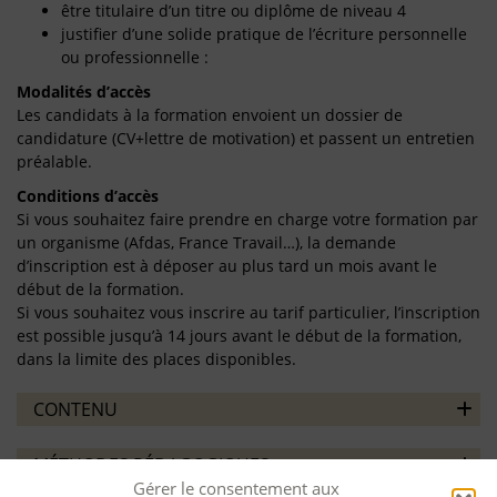
être titulaire d’un titre ou diplôme de niveau 4
justifier d’une solide pratique de l’écriture personnelle
ou professionnelle :
Modalités d’accès
Les candidats à la formation envoient un dossier de
candidature (CV+lettre de motivation) et passent un entretien
préalable.
Conditions d’accès
Si vous souhaitez faire prendre en charge votre formation par
un organisme (Afdas, France Travail…), la demande
d’inscription est à déposer au plus tard un mois avant le
début de la formation.
Si vous souhaitez vous inscrire au tarif particulier, l’inscription
est possible jusqu’à 14 jours avant le début de la formation,
dans la limite des places disponibles.
CONTENU
MÉTHODES PÉDAGOGIQUES
Gérer le consentement aux