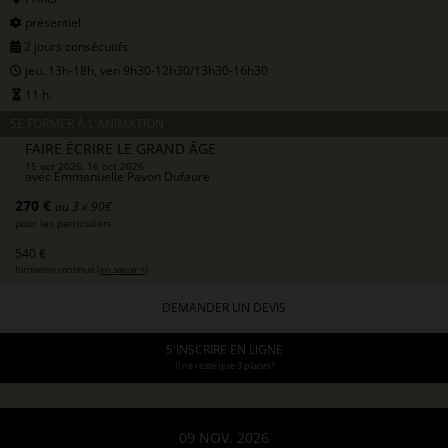
présentiel
2 jours consécutifs
jeu. 13h-18h, ven 9h30-12h30/13h30-16h30
11 h.
SE FORMER À L'ANIMATION
FAIRE ÉCRIRE LE GRAND ÂGE
15 oct 2026, 16 oct 2026
avec
Emmanuelle Pavon Dufaure
270 €
ou 3 x 90€
pour les particuliers
540 €
formation continue (
en savoir +
)
DEMANDER UN DEVIS
S'INSCRIRE EN LIGNE
Il ne reste que 3 places !
09 NOV. 2026