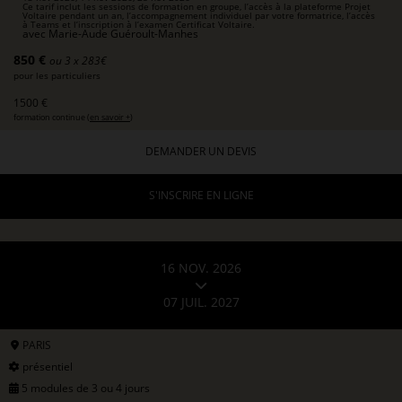
Ce tarif inclut les sessions de formation en groupe, l’accès à la plateforme Projet
Voltaire pendant un an, l’accompagnement individuel par votre formatrice, l’accès
à Teams et l’inscription à l’examen Certificat Voltaire.
avec
Marie-Aude Guéroult-Manhes
850 €
ou 3 x 283€
pour les particuliers
1500 €
formation continue (
en savoir +
)
DEMANDER UN DEVIS
S'INSCRIRE EN LIGNE
16 NOV. 2026
07 JUIL. 2027
PARIS
présentiel
5 modules de 3 ou 4 jours