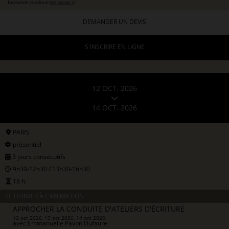
formation continue (
en savoir +
)
DEMANDER UN DEVIS
S'INSCRIRE EN LIGNE
12 OCT. 2026
14 OCT. 2026
PARIS
présentiel
3 jours consécutifs
9h30-12h30 / 13h30-16h30
18 h.
SE FORMER À L'ANIMATION
APPROCHER LA CONDUITE D'ATELIERS D'ÉCRITURE
12 oct 2026, 13 oct 2026, 14 oct 2026
avec
Emmanuelle Pavon Dufaure