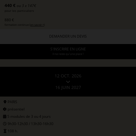
440 €
ou 3 x 147€
pour les particuliers
880 €
formation continue (
en savoir +
)
DEMANDER UN DEVIS
S'INSCRIRE EN LIGNE
Il ne reste qu'une place !
12 OCT. 2026
16 JUIN 2027
PARIS
présentiel
5 modules de 3 ou 4 jours
9h30-12h30 / 13h30-16h30
108 h.