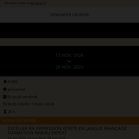
formation continue (
en savoir +
)
DEMANDER UN DEVIS
13 NOV. 2026
28 NOV. 2026
PARIS
présentiel
En jeudi-vendredi
9h30-12h30 / 13h30-16h30
28 h.
ÉCOLE D'ÉCRITURE
EXCELLER EN EXPRESSION ÉCRITE EN LANGUE FRANÇAISE
FORMATION NIVEAU EXPERT
13 nov 2026, 14 nov 2026, 28 nov 2026