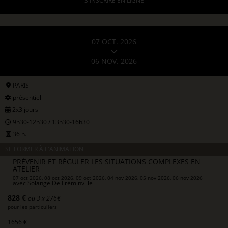
S'INSCRIRE EN LIGNE
07 OCT. 2026
06 NOV. 2026
PARIS
présentiel
2x3 jours
9h30-12h30 / 13h30-16h30
36 h.
SE FORMER À L'ANIMATION
PRÉVENIR ET RÉGULER LES SITUATIONS COMPLEXES EN
ATELIER
07 oct 2026, 08 oct 2026, 09 oct 2026, 04 nov 2026, 05 nov 2026, 06 nov 2026
avec
Solange De Fréminville
828 €
ou 3 x 276€
pour les particuliers
1656 €