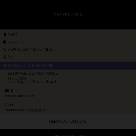
26 SEPT. 2026
PARIS
présentiel
9h30-12h30 / 13h30-16h30
6 h.
SE FORMER À LA BIOGRAPHIE
ÉCHANGE DE PRATIQUES
26 sept 2026
avec
Delphine Tranier-Brard
65 €
pour les particuliers
130 €
formation continue (
en savoir +
)
DEMANDER UN DEVIS