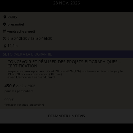
28 NOV. 2026
PARIS
présentiel
vendredi-samedi
9h30-12h30 / 13h30-16h30
12,5 h.
SE FORMER À LA BIOGRAPHIE
CONCEVOIR ET RÉALISER DES PROJETS BIOGRAPHIQUES –
CERTIFICATION
Préparation aux épreuves : 27 et 28 nov 2026 (12h), soutenance devant le jury le
19 ou 20 fév sur convocation (30 min.)
avec
Delphine Tranier-Brard
450 €
ou 3 x 150€
pour les particuliers
900 €
formation continue (
en savoir +
)
DEMANDER UN DEVIS