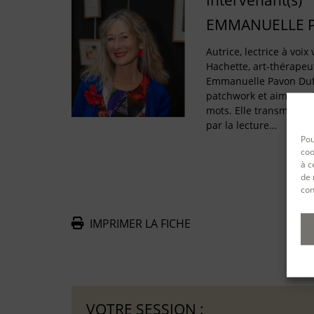
Intervenant(s)
EMMANUELLE 
Autrice, lectrice à voi
Hachette, art-thérapeu
Emmanuelle Pavon Duf
patchwork et aime se 
mots. Elle transmet le s
par la lecture…
Pou
coo
à c
de 
con
IMPRIMER LA FICHE
De
VOTRE SESSION :