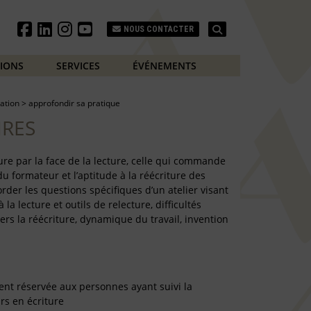
Search
NOUS CONTACTER
TIONS
SERVICES
ÉVÉNEMENTS
ation
>
approfondir sa pratique
IRES
ture par la face de la lecture, celle qui commande
 du formateur et l’aptitude à la réécriture des
border les questions spécifiques d’un atelier visant
à la lecture et outils de relecture, difficultés
s la réécriture, dynamique du travail, invention
ent réservée aux personnes ayant suivi la
rs en écriture