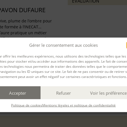
ÉVALUATION
PAVON DUFAURE
x vive, plume de l’ombre pour
te formée à l’INECAT…
aure pratique un métier
définir comme artisane de
ouffle et le pouvoir littéraire,
Gérer le consentement aux cookies
r offrir les meilleures expériences, nous utilisons des technologies telles que les
kies pour stocker et/ou accéder aux informations des appareils. Le fait de consen
es technologies nous permettra de traiter des données telles que le comporteme
navigation ou les ID uniques sur ce site. Le fait de ne pas consentir ou de retirer 
sentement peut avoir un effet négatif sur certaines caractéristiques et fonctions.
PARTAGER
Accepter
Refuser
Voir les préférence
rnière mise à jour : 28/11/2025
Politique de cookies
Mentions légales et politique de confidentialité