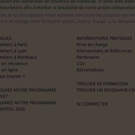
inclusion des personnes en situation de handicap. Si vous avez 
scription afin d’étudier la faisabilité de votre projet (adaptation
cès et les inscriptions à nos activités sont ouvertes jusqu’au derni
ndre en charge votre formation (Afdas, France Travail…), la demande
ILLES
INFORMATIONS PRATIQUES
teliers à Paris
Prise en charge
teliers à Lyon
Interventions et Références
teliers à Bordeaux
Partenaires
e en résidence
CGV
e en ligne
Réclamations
us trouver ?
TROUVER SA FORMATION
OUVEZ NOTRE PROGRAMME
TROUVER UN BIOGRAPHE CER
LET
UVREZ NOTRE PROGRAMME
SE CONNECTER
ENTIEL 2026