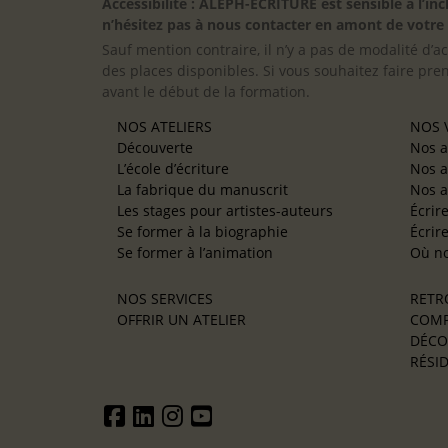
Accessibilité : ALEPH-ÉCRITURE est sensible à l’
n’hésitez pas à nous contacter en amont de votre in
Sauf mention contraire, il n’y a pas de modalité d’ac
des places disponibles. Si vous souhaitez faire pre
avant le début de la formation.
NOS ATELIERS
NOS V
Découverte
Nos a
L’école d’écriture
Nos a
La fabrique du manuscrit
Nos a
Les stages pour artistes-auteurs
Écrir
Se former à la biographie
Écrir
Se former à l’animation
Où no
NOS SERVICES
RETR
OFFRIR UN ATELIER
COMP
DÉCO
RÉSID