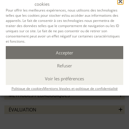
cookies
Faire reconnaître et certifier les compétences listées
Pour offrir les meilleures expériences, nous utilisons des technologies
dans le référentiel.
telles que les cookies pour stocker et/ou accéder aux informations des
appareils. Le fait de consentir à ces technologies nous permettra de
PRÉREQUIS / ORIENTATION
traiter des données telles que le comportement de navigation ou les ID
uniques sur ce site. Le fait de ne pas consentir ou de retirer son
Avoir suivi la
formation de base – Concevoir et réaliser des
consentement peut avoir un effet négatif sur certaines caractéristiques
projets biographiques.
et fonctions.
Les personnes réussissant les épreuves deviennent titulaires
Accepter
de la certification “Concevoir et réaliser des projets
biographiques”. Elles peuvent rejoindre le réseau des
Refuser
titulaires et apparaître dans l’
annuaire des titulaires
.
Voir les préférences
CONTENU
Politique de cookies
Mentions légales et politique de confidentialité
MÉTHODES PÉDAGOGIQUES
ÉVALUATION