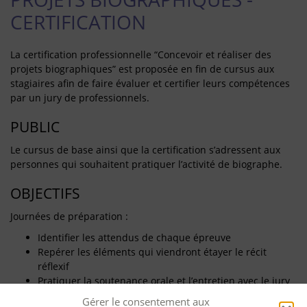
CERTIFICATION
La certification professionnelle “Concevoir et réaliser des
projets biographiques” est proposée en fin de cursus aux
stagiaires afin de faire évaluer et certifier leurs compétences
par un jury de professionnels.
PUBLIC
Le cursus de base ainsi que la certification s’adressent aux
personnes qui souhaitent pratiquer l’activité de biographe.
OBJECTIFS
Journées de préparation :
Identifier les attendus de chaque épreuve
Repérer les éléments qui viendront étayer le récit
réflexif
Pratiquer la soutenance orale et l’entretien avec le jury
Gérer le consentement aux
Épreuves de certification :