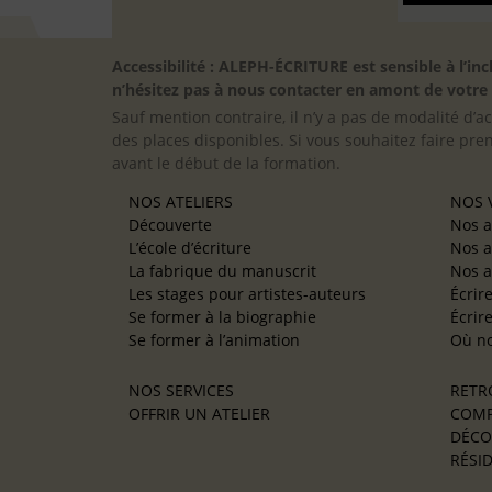
Accessibilité : ALEPH-ÉCRITURE est sensible à l’
n’hésitez pas à nous contacter en amont de votre in
Sauf mention contraire, il n’y a pas de modalité d’ac
des places disponibles. Si vous souhaitez faire pre
avant le début de la formation.
NOS ATELIERS
NOS V
Découverte
Nos a
L’école d’écriture
Nos a
La fabrique du manuscrit
Nos a
Les stages pour artistes-auteurs
Écrir
Se former à la biographie
Écrir
Se former à l’animation
Où no
NOS SERVICES
RETR
OFFRIR UN ATELIER
COMP
DÉCO
RÉSID