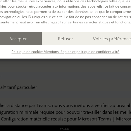
r offrir les meilleures expériences, nous utilisons des technologies telles que les
haitez vous inscrire à :
kies pour stocker et/ou accéder aux informations des appareils. Le fait de consen
es technologies nous permettra de traiter des données telles que le comporteme
navigation ou les ID uniques sur ce site. Le fait de ne pas consentir ou de retirer 
sentement peut avoir un effet négatif sur certaines caractéristiques et fonctions.
but*
Accepter
Refuser
Voir les préférence
*
Politique de cookies
Mentions légales et politique de confidentialité
l* tarif particulier
lier à distance par Teams, nous vous invitons à vérifier au préala
figuration minimale requise pour pouvoir travailler dans les meill
: Configuration matérielle requise pour
Microsoft Teams | Microso