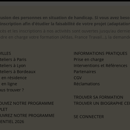
inclusion des personnes en situation de handicap. Si vous avez 
scription afin d’étudier la faisabilité de votre projet (adaptation
cès et les inscriptions à nos activités sont ouvertes jusqu’au derni
ndre en charge votre formation (Afdas, France Travail…), la demande
ILLES
INFORMATIONS PRATIQUES
teliers à Paris
Prise en charge
teliers à Lyon
Interventions et Références
teliers à Bordeaux
Partenaires
e en résidence
CGV
e en ligne
Réclamations
us trouver ?
TROUVER SA FORMATION
OUVEZ NOTRE PROGRAMME
TROUVER UN BIOGRAPHE CER
LET
UVREZ NOTRE PROGRAMME
SE CONNECTER
ENTIEL 2026