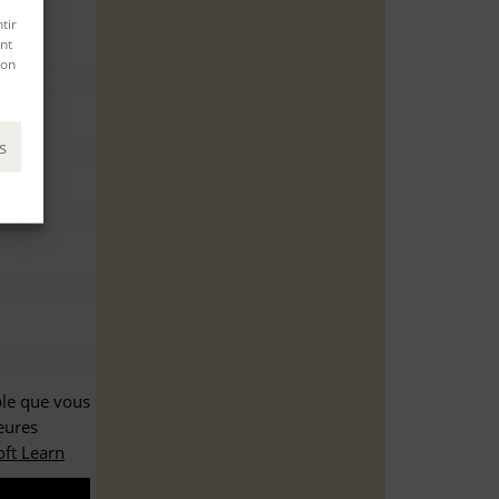
tir
nt
son
s
ble que vous
eures
ft Learn