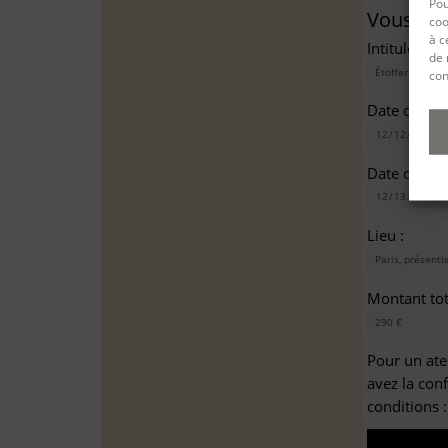
Pou
Vous sou
coo
à c
Intitulé(s)*
de 
con
Date de dé
Date de fin
Lieu :
Montant tota
Pour un ate
avez la con
conditions 