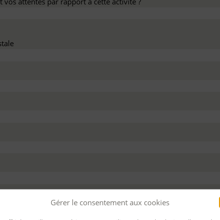
 vos attentes par rapport à cette activité ?
tale
dez ce devis :
Gérer le consentement aux cookies
 personnel
Pour bénéficier d’un financement