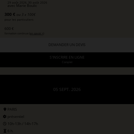
29 août 2026, 30 août 2026
avec
Marie Boulic
300 €
ou 3 x 100€
pour les particuliers
600 €
formation continue (
en savoir +
)
DEMANDER UN DEVIS
S'INSCRIRE EN LIGNE
Complet
05 SEPT. 2026
PARIS
présentiel
10h-13h / 14h-17h
6 h.