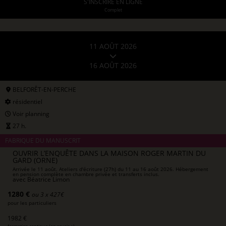
S'INSCRIRE EN LIGNE
Complet
11 AOÛT 2026
16 AOÛT 2026
BELFORÊT-EN-PERCHE
résidentiel
Voir planning
27 h.
FABRIQUE DU MANUSCRIT
OUVRIR L’ENQUÊTE DANS LA MAISON ROGER MARTIN DU
GARD (ORNE)
Arrivée le 11 août. Ateliers d'écriture (27h) du 11 au 16 août 2026. Hébergement
en pension complète en chambre privée et transferts inclus.
avec
Béatrice Limon
1280 €
ou 3 x 427€
pour les particuliers
1982 €