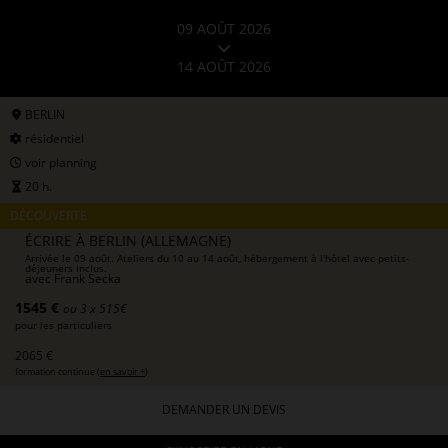
09 AOÛT 2026
14 AOÛT 2026
BERLIN
résidentiel
voir planning
20 h.
DÉCOUVERTE
ÉCRIRE À BERLIN (ALLEMAGNE)
Arrivée le 09 août. Ateliers du 10 au 14 août, hébergement à l'hôtel avec petits-
déjeuners inclus.
avec
Frank Secka
1545 €
ou 3 x 515€
pour les particuliers
2065 €
formation continue (
en savoir +
)
DEMANDER UN DEVIS