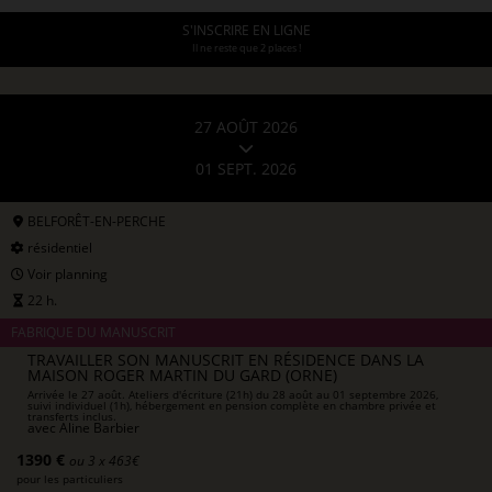
S'INSCRIRE EN LIGNE
Il ne reste que 2 places !
27 AOÛT 2026
01 SEPT. 2026
BELFORÊT-EN-PERCHE
résidentiel
Voir planning
22 h.
FABRIQUE DU MANUSCRIT
TRAVAILLER SON MANUSCRIT EN RÉSIDENCE DANS LA
MAISON ROGER MARTIN DU GARD (ORNE)
Arrivée le 27 août. Ateliers d'écriture (21h) du 28 août au 01 septembre 2026,
suivi individuel (1h), hébergement en pension complète en chambre privée et
transferts inclus.
avec
Aline Barbier
1390 €
ou 3 x 463€
pour les particuliers