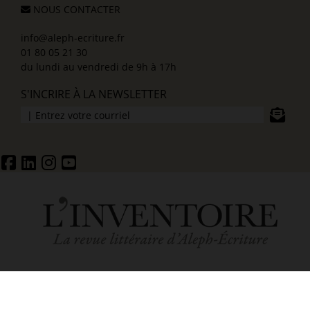
NOUS CONTACTER
info@aleph-ecriture.fr
01 80 05 21 30
du lundi au vendredi de 9h à 17h
S'INCRIRE À LA NEWSLETTER
ACCUEIL
MENTIONS LÉGALES ET POLITIQUE DE CONFIDENTIALITÉ