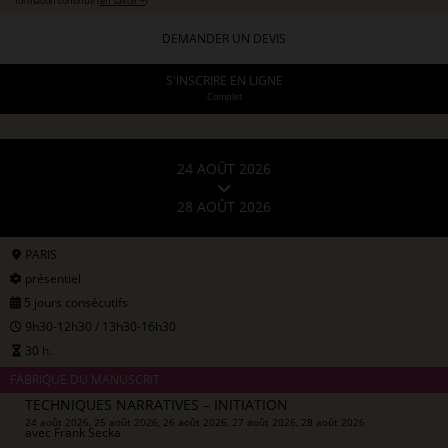
formation continue (
en savoir +
)
DEMANDER UN DEVIS
S'INSCRIRE EN LIGNE
Complet
24 AOÛT 2026
28 AOÛT 2026
PARIS
présentiel
5 jours consécutifs
9h30-12h30 / 13h30-16h30
30 h.
FABRIQUE DU MANUSCRIT
TECHNIQUES NARRATIVES – INITIATION
24 août 2026, 25 août 2026, 26 août 2026, 27 août 2026, 28 août 2026
avec
Frank Secka