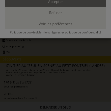
Accepter
26 AOÛT 2026
Refuser
30 AOÛT 2026
Voir les préférences
PONTONX-SUR-L'ADOUR
Politique de cookies
Mentions légales et politique de confidentialité
résidentiel
5 jours consécutifs
voir planning
24 h.
DÉCOUVERTE
S’INITIER AU “SEUL EN SCÈNE” AU PETIT PONTBIEL (LANDES)
Arrivée le 26 août, ateliers du 26 au 30 août, hébergement en chambre
individuelle, pension complète et transferts inclus.
avec
Laurence Faure
1415 €
ou 3 x 472€
pour les particuliers
2039 €
formation continue (
en savoir +
)
DEMANDER UN DEVIS