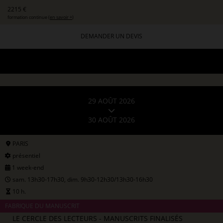
2215 €
formation continue (
en savoir +
)
DEMANDER UN DEVIS
29 AOÛT 2026
30 AOÛT 2026
PARIS
présentiel
1 week-end
sam. 13h30-17h30, dim. 9h30-12h30/13h30-16h30
10 h.
FABRIQUE DU MANUSCRIT
LE CERCLE DES LECTEURS - MANUSCRITS FINALISÉS