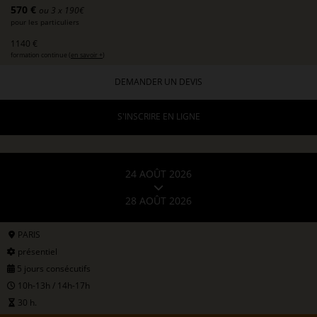
570 €
ou 3 x 190€
pour les particuliers
1140 €
formation continue (
en savoir +
)
DEMANDER UN DEVIS
S'INSCRIRE EN LIGNE
24 AOÛT 2026
28 AOÛT 2026
PARIS
présentiel
5 jours consécutifs
10h-13h / 14h-17h
30 h.