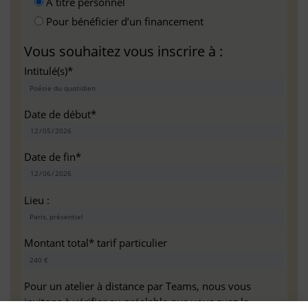
A titre personnel
Pour bénéficier d’un financement
Vous souhaitez vous inscrire à :
Intitulé(s)*
Date de début*
Date de fin*
Lieu :
Montant total* tarif particulier
Pour un atelier à distance par Teams, nous vous
invitons à vérifier au préalable que vous avez la