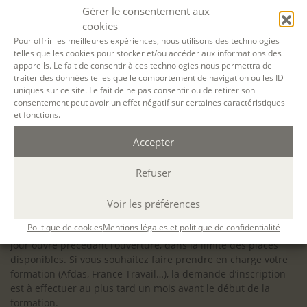
configuration minimale requise pour pouvoir travailler
Gérer le consentement aux
dans les meilleures conditions : Configuration
cookies
matérielle requise pour
Microsoft Teams | Microsoft
Pour offrir les meilleures expériences, nous utilisons des technologies
telles que les cookies pour stocker et/ou accéder aux informations des
Learn
appareils. Le fait de consentir à ces technologies nous permettra de
traiter des données telles que le comportement de navigation ou les ID
uniques sur ce site. Le fait de ne pas consentir ou de retirer son
consentement peut avoir un effet négatif sur certaines caractéristiques
et fonctions.
Accessibilité : ALEPH-ÉCRITURE est sensible à l’inclusion des
Accepter
personnes en situation de handicap. Si vous avez besoin
d’un aménagement spécifique de programme, n’hésitez pas
à nous contacter en amont de votre inscription afin
Refuser
d’étudier la faisabilité de votre projet (adaptation des
supports, accessibilité de nos salles).
Voir les préférences
Sauf mention contraire, il n’y a pas de modalité d’accès et les
Politique de cookies
Mentions légales et politique de confidentialité
inscriptions à nos activités sont ouvertes jusqu’au dernier
jour ouvré précédant l’ouverture, dans la limite des places
disponibles. Si vous souhaitez faire prendre en charge votre
formation (Afdas, France Travail…), la demande d’inscription
est à effectuer au plus tard un mois avant le début de la
formation.