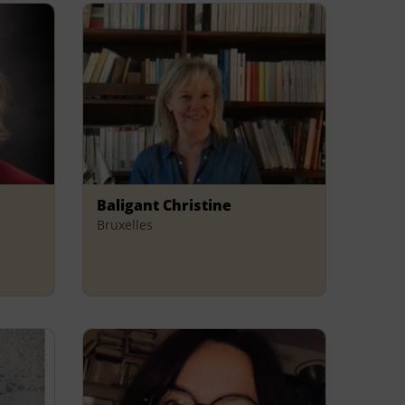
Baligant Christine
Bruxelles