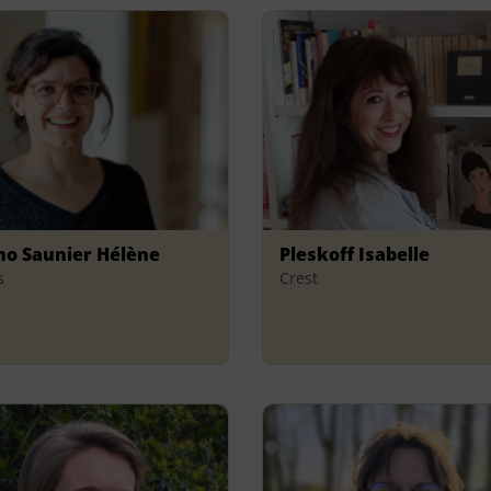
no Saunier Hélène
Pleskoff Isabelle
s
Crest