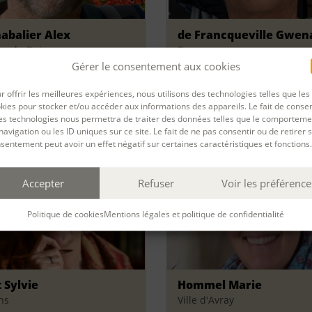
abalier Alex
de Francqueville Gwen
res-le-Buisson
Rouen
Gérer le consentement aux cookies
r offrir les meilleures expériences, nous utilisons des technologies telles que les
kies pour stocker et/ou accéder aux informations des appareils. Le fait de consen
es technologies nous permettra de traiter des données telles que le comporteme
navigation ou les ID uniques sur ce site. Le fait de ne pas consentir ou de retirer 
sentement peut avoir un effet négatif sur certaines caractéristiques et fonctions.
Accepter
Refuser
Voir les préférence
Politique de cookies
Mentions légales et politique de confidentialité
 Sylvie
Hommel Marie
ns
Ville d'Avray