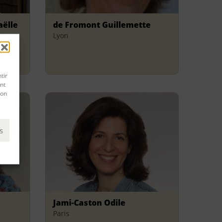
aëlle
de Fromont Guillemette
Lyon
tir
nt
son
s
Jami-Caston Odile
Paris