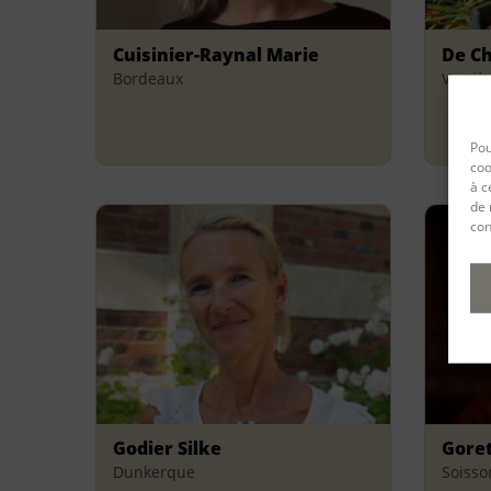
Cuisinier-Raynal Marie
De Ch
Bordeaux
Verriè
Pou
coo
à c
de 
con
Godier Silke
Goret
Dunkerque
Soisso